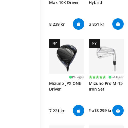
Max 10K Driver
Hybrid
8 239 kr
3 851 kr
NY
NY
Karakter:
5.0 av 5 mulige
På lager
På lager
Mizuno JPX ONE
Mizuno Pro M-15
Driver
Iron Set
18 299 kr
7 221 kr
Fra