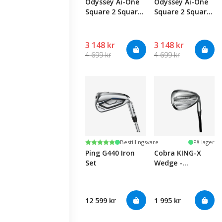
Odyssey Ai-One
Odyssey Ai-One
Square 2 Square
Square 2 Square
Max Stripe
Max 1
3 148 kr
3 148 kr
4 699 kr
4 699 kr
Karakter:
5.0 av 5 mulige
Bestillingsvare
På lager
Ping G440 Iron
Cobra KING-X
Set
Wedge -
Graphite
12 599 kr
1 995 kr