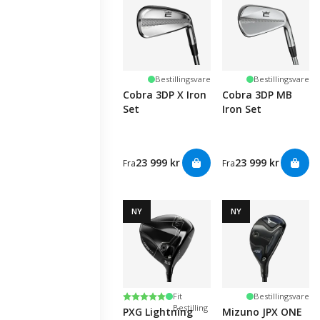
Bestillingsvare
Bestillingsvare
Cobra 3DP X Iron
Cobra 3DP MB
Set
Iron Set
23 999 kr
23 999 kr
Fra
Fra
NY
NY
Custom
Karakter:
5.0 av 5 mulige
Fit
Bestillingsvare
Bestilling
PXG Lightning
Mizuno JPX ONE