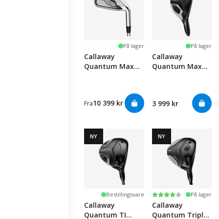
På lager
På lager
Callaway
Callaway
Quantum Max
Quantum Max
OS Iron Set
OS Hybrid
10 399 kr
3 999 kr
Fra
NY
NY
Karakter:
4.0 av 5 mulige
Bestillingsvare
På lager
Callaway
Callaway
Quantum TI
Quantum Triple