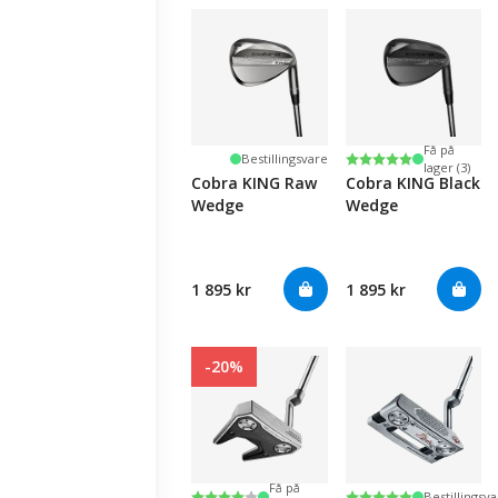
Få på
Karakter:
5.0 av 5 mulige
Bestillingsvare
lager (3)
Cobra KING Raw
Cobra KING Black
Wedge
Wedge
1 895 kr
1 895 kr
-20%
Få på
Karakter:
4.0 av 5 mulige
Karakter:
5.0 av 5 mulige
Bestillingsv