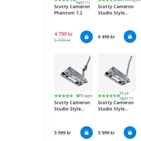
lager (1)
Scotty Cameron
Scotty Cameron
Phantom 7.2
Studio Style
Squareback Long
Design
4 799 kr
6 499 kr
5 999 kr
Få på
Karakter:
5.0 av 5 mulige
Karakter:
4.3 av 5 mulige
På lager
lager (1)
Scotty Cameron
Scotty Cameron
Studio Style
Studio Style
Squareback 2
Squareback
5 999 kr
5 999 kr