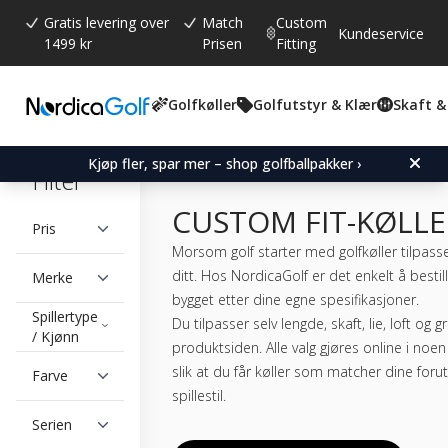
Gratis levering over
Match
Custom
Kundeservice
1499 kr
Prisen
Fitting
Golfkøller
Golfutstyr & Klær
Skaft &
Kjøp fler, spar mer – shop golfballpakker ›
Filter
CUSTOM FIT-KØLLE
Pris
Morsom golf starter med golfkøller tilpasse
ditt. Hos NordicaGolf er det enkelt å besti
Merke
bygget etter dine egne spesifikasjoner.
Spillertype
Du tilpasser selv lengde, skaft, lie, loft og 
/ Kjønn
produktsiden. Alle valg gjøres online i noen
slik at du får køller som matcher dine foru
Farve
spillestil.
Serien