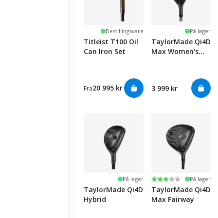
Bestillingsvare
På lager
Titleist T100 Oil
TaylorMade Qi4D
Can Iron Set
Max Women's
Hybrid
20 995 kr
3 999 kr
Fra
Karakter:
3.0 av 5 mulige
På lager
På lager
TaylorMade Qi4D
TaylorMade Qi4D
Hybrid
Max Fairway