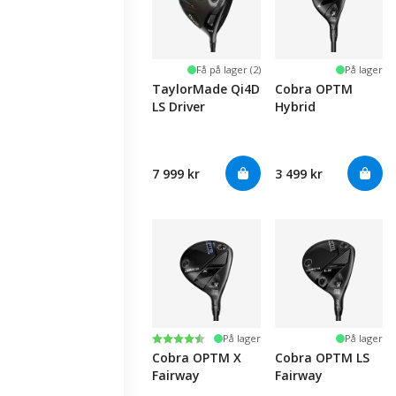
Få på lager (2)
På lager
TaylorMade Qi4D
Cobra OPTM
LS Driver
Hybrid
7 999 kr
3 499 kr
Karakter:
4.5 av 5 mulige
På lager
På lager
Cobra OPTM X
Cobra OPTM LS
Fairway
Fairway