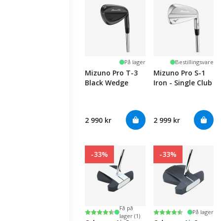
På lager
Bestillingsvare
Mizuno Pro T-3
Mizuno Pro S-1
Black Wedge
Iron - Single Club
2 990 kr
2 999 kr
-33%
-33%
Få på
Karakter:
4.5 av 5 mulige
Karakter:
4.6 av 5 mulige
På lager
lager (1)