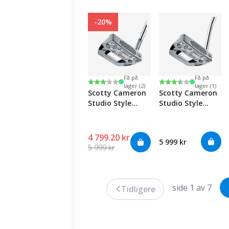
-20%
Få på
Få på
Karakter:
3.0 av 5 mulige
Karakter:
3.5 av 5 mulige
lager (2)
lager (1)
Scotty Cameron
Scotty Cameron
Studio Style
Studio Style
Fastback 1.5
Fastback
4 799.20 kr
5 999 kr
5 999 kr
side 1 av 7
Tidligere