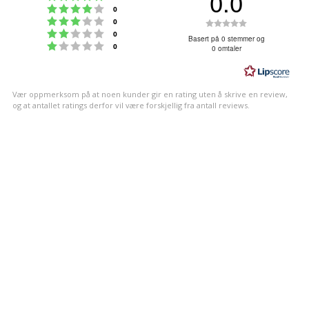
0.0
Karakter: 4 av 5 mulige
stemmer
0
Karakter: 3 av 5 mulige
Karakter:
stemmer
0
Karakter: 2 av 5 mulige
stemmer
0
0.0
Basert på 0 stemmer og
Karakter: 1 av 5 mulige
stemmer
0
0 omtaler
av
5
mulige
Vær oppmerksom på at noen kunder gir en rating uten å skrive en review,
og at antallet ratings derfor vil være forskjellig fra antall reviews.