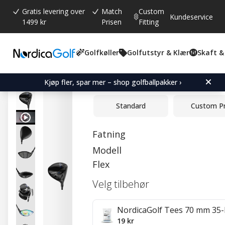
Gratis levering over
Match
Custom
Kundeservice
1499 kr
Prisen
Fitting
Golfkøller
Golfutstyr & Klær
Skaft &
Gjennomsnittskarakter:
0.0
(
stemmer:
0
)
Cobra OPTM X Driver
Kjøp fler, spar mer – shop golfballpakker ›
Standard
Custom P
Fatning
Modell
Flex
Velg tilbehør
NordicaGolf Tees 70 mm 35-
19 kr