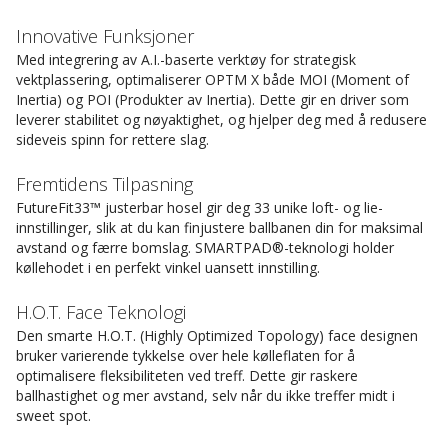
Innovative Funksjoner
Med integrering av A.I.-baserte verktøy for strategisk
vektplassering, optimaliserer OPTM X både MOI (Moment of
Inertia) og POI (Produkter av Inertia). Dette gir en driver som
leverer stabilitet og nøyaktighet, og hjelper deg med å redusere
sideveis spinn for rettere slag.
Fremtidens Tilpasning
FutureFit33™ justerbar hosel gir deg 33 unike loft- og lie-
innstillinger, slik at du kan finjustere ballbanen din for maksimal
avstand og færre bomslag. SMARTPAD®-teknologi holder
køllehodet i en perfekt vinkel uansett innstilling.
H.O.T. Face Teknologi
Den smarte H.O.T. (Highly Optimized Topology) face designen
bruker varierende tykkelse over hele kølleflaten for å
optimalisere fleksibiliteten ved treff. Dette gir raskere
ballhastighet og mer avstand, selv når du ikke treffer midt i
sweet spot.