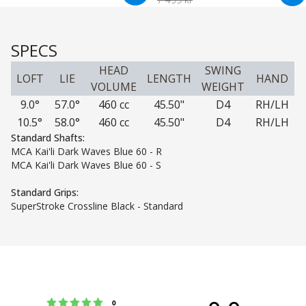
SPECS
HEAD
SWING
LOFT
LIE
LENGTH
HAND
VOLUME
WEIGHT
9.0°
57.0°
460 cc
45.50"
D4
RH/LH
10.5°
58.0°
460 cc
45.50"
D4
RH/LH
Standard Shafts:
MCA Kai'li Dark Waves Blue 60 - R
MCA Kai'li Dark Waves Blue 60 - S
Standard Grips:
SuperStroke Crossline Black - Standard
Karakter: 5 av 5 mulige
stemmer
0