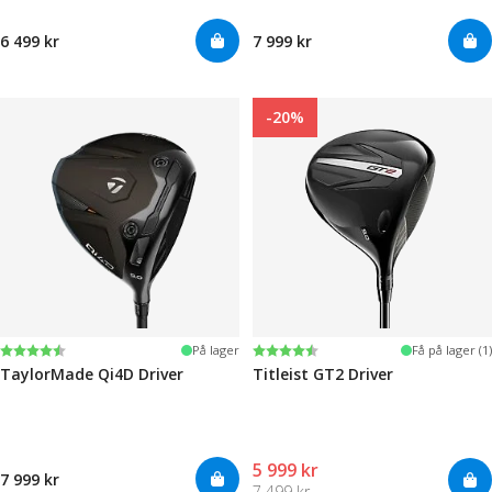
6 499 kr
7 999 kr
-20%
Karakter:
4.3 av 5 mulige
Karakter:
4.3 av 5 mulige
På lager
Få på lager (1)
TaylorMade Qi4D Driver
Titleist GT2 Driver
5 999 kr
7 999 kr
7 499 kr