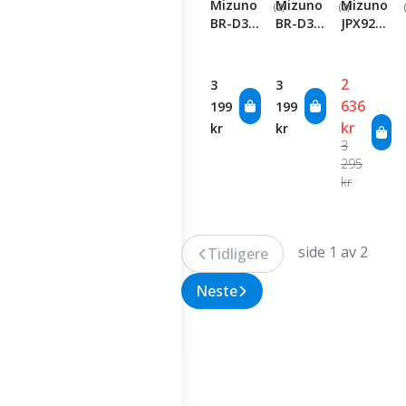
Mizuno
Mizuno
Mizuno
(2)
(2)
BR-D3
BR-D3
JPX925
25 Cart
25 Cart
FLI-HI
Bag -
Bag -
Hybrid
Staff
Heathered
2
3
3
Grey
636
199
199
kr
kr
kr
3
295
kr
side 1 av 2
Tidligere
Neste