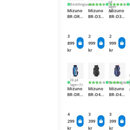
på
Karakter:
4.6 av 5 mulige
Karakter
4.6 av 5 
Bestillingsvare
lager
Mizuno
Mizuno
Mizuno
(1)
BR-DRI
BR-D3
BR-D3
25
25
25
Stand
Stand
Stand
Bag -
Bag -
Bag -
3
2
2
Black/Green
Black
Black/Whi
899
999
999
Camo/Copper
kr
kr
kr
Få på
Karakter:
3.5 av 5 mulige
Karakter
3.5 av 5 
Bestillingsvar
lager (1)
Mizuno
Mizuno
Mizuno
BR-DRI
BR-D4
BR-D4
25 Cart
25 Cart
25 Cart
Bag -
Bag -
Bag -
Navy/Blue
Black
Navy/Red
4
3
3
Camo/Copper
299
399
399
kr
kr
kr