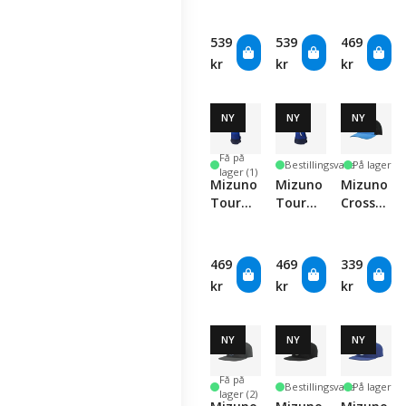
- Mallet
- FW
- Utility
539
539
469
kr
kr
kr
NY
NY
NY
Få på
Bestillingsvare
På lager
lager (1)
Mizuno
Mizuno
Mizuno
Tour
Tour
Crossed
Headcover
Headcover
Clubs
- FW
- Driver
Meshback
-
469
469
339
Brilliant
kr
kr
kr
Blue
NY
NY
NY
Få på
Bestillingsvare
På lager
lager (2)