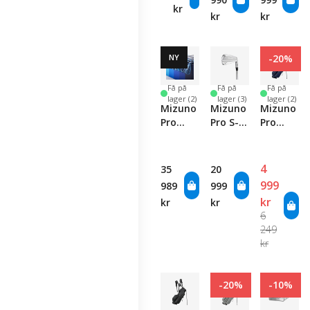
kr
kr
kr
NY
-20%
Få på
Få på
Få på
lager (2)
lager (3)
lager (2)
Mizuno
Mizuno
Mizuno
Pro
Pro S-1
Pro
Iceberg
Iron Set
Stand
Iron Set
Bag -
Navy
4
35
20
999
989
999
kr
kr
kr
6
249
kr
-20%
-10%