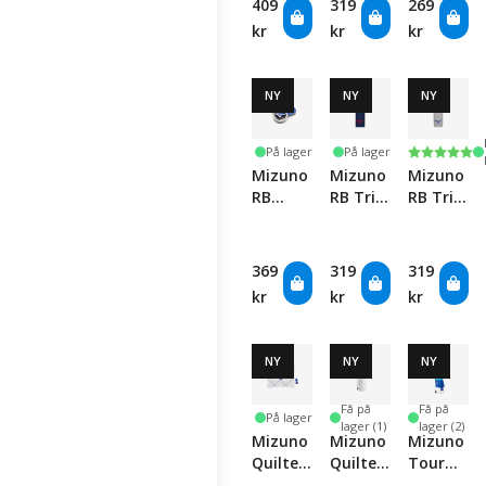
409
319
269
Set -
kr
kr
kr
Silver/Blue
NY
NY
NY
Karakter
5.0 av 5 
På lager
På lager
Mizuno
Mizuno
Mizuno
RB
RB Tri-
RB Tri-
Marker
Fold
Fold
Coin -
Towel -
Towel -
Silver/Blue
Navy/Red
Grey/Blue
369
319
319
kr
kr
kr
NY
NY
NY
Få på
Få på
På lager
lager (1)
lager (2)
Mizuno
Mizuno
Mizuno
Quilted
Quilted
Tour
Headcover
Headcover
Headcove