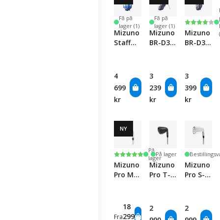
Få på
Få på
Karakter
4.0 av 5 
lager (1)
lager (1)
Mizuno
Mizuno
Mizuno
Staff
BR-D3
BR-D3
Cart
25
25 Cart
Bag -
Stand
Bag -
White/Blue
Bag -
Navy/Red
4
3
3
Navy/Red
699
239
399
kr
kr
kr
NY
På
Karakter:
5.0 av 5 mulige
På lager
Bestillings
lager
Mizuno
Mizuno
Mizuno
Pro M-
Pro T-3
Pro S-1
15 Iron
Black
Iron -
Set
Wedge
Single
Club
18
2
2
299
Fra
990
999