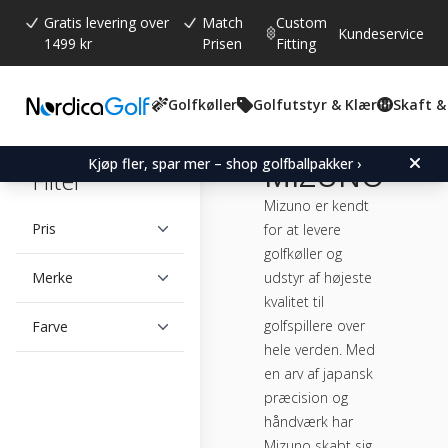
Gratis levering over
Match
Custom
Kundeservice
1499 kr
Prisen
Fitting
Golfkøller
Golfutstyr & Klær
Skaft &
Kjøp fler, spar mer – shop golfballpakker ›
MIZUNO
Filter
Mizuno er kendt
Pris
for at levere
golfkøller og
udstyr af højeste
Merke
kvalitet til
golfspillere over
Farve
hele verden. Med
en arv af japansk
præcision og
håndværk har
Mizuno skabt sig