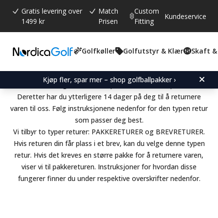
Gratis levering over
Match
Custom
Kundeservice
1499 kr
Prisen
Fitting
Golfkøller
Golfutstyr & Klær
Skaft &
RETURER
Du har rett til å angre på kjøpet ditt, forutsatt at du kontakter
Kjøp fler, spar mer – shop golfballpakker ›
oss innen 14 dager fra det tidspunktet du hentet pakken din.
Deretter har du ytterligere 14 dager på deg til å returnere
varen til oss. Følg instruksjonene nedenfor for den typen retur
som passer deg best.
Vi tilbyr to typer returer: PAKKERETURER og BREVRETURER.
Hvis returen din får plass i et brev, kan du velge denne typen
retur. Hvis det kreves en større pakke for å returnere varen,
viser vi til pakkereturen. Instruksjoner for hvordan disse
fungerer finner du under respektive overskrifter nedenfor.