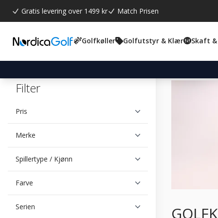
Gratis levering over 1499 kr
Match Prisen
Golfkøller
Golfutstyr & Klær
Skaft &
Filter
Pris
Merke
Spillertype / Kjønn
Farve
Serien
GOLFK