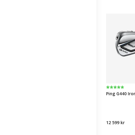
Karakter:
5.0 av 5 muli
Ping G440 Iro
12 599 kr