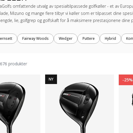
aGolfs omfattende utvalg av spesialtilpassede golfkøller - et av Euro
rMade, Mizuno og mange flere tilbyr vi køller som er tilpasset dine spesi
 lengde, lie, golfgrep og golfskaft for å maksimere prestasjonene dine
Jernsett
Fairway Woods
Wedger
Puttere
Hybrid
Kom
676 produkter
NY
-25%