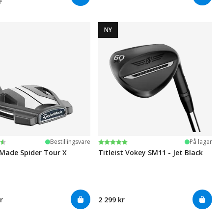
r
NY
ter:
 5 mulige
Karakter:
5.0 av 5 mulige
Bestillingsvare
På lager
Made Spider Tour X
Titleist Vokey SM11 - Jet Black
r
2 299 kr