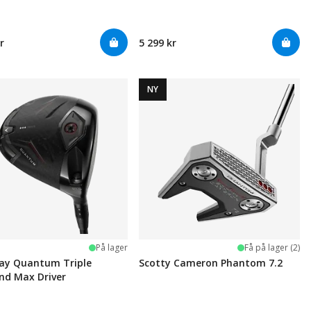
r
5 299 kr
NY
På lager
Få på lager (2)
ay Quantum Triple
Scotty Cameron Phantom 7.2
d Max Driver