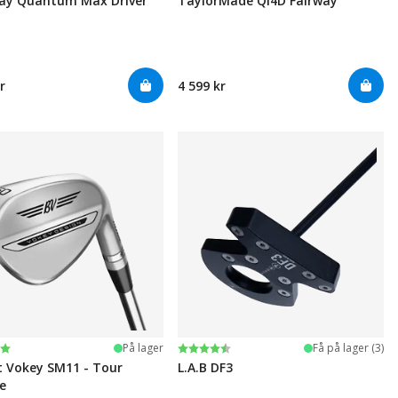
ay Quantum Max Driver
TaylorMade Qi4D Fairway
r
4 599 kr
ter:
 5 mulige
Karakter:
4.5 av 5 mulige
På lager
Få på lager (3)
st Vokey SM11 - Tour
L.A.B DF3
e