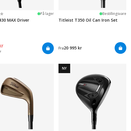
ter:
 5 mulige
På lager
Bestillingsvare
430 MAX Driver
Titleist T350 Oil Can Iron Set
kr
20 995 kr
Fra
r
NY