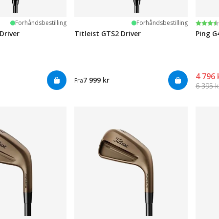
Karak
3.4 av
Forhåndsbestilling
Forhåndsbestilling
Driver
Titleist GTS2 Driver
Ping G
4 796 
7 999 kr
Fra
6 395 k