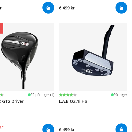
r
6 499 kr
ter:
 5 mulige
Karakter:
4.0 av 5 mulige
Få på lager (1)
På lager
t GT2 Driver
L.A.B OZ.1i HS
kr
6 499 kr