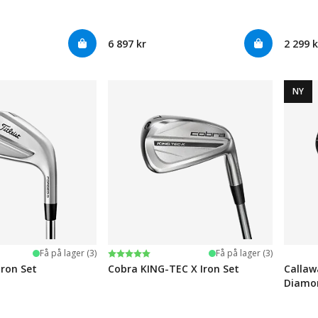
6 897 kr
2 299 k
NY
Karakter:
5.0 av 5 mulige
Få på lager (3)
Få på lager (3)
Iron Set
Cobra KING-TEC X Iron Set
Callaw
Diamon