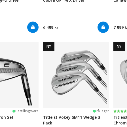
i4D Driver
Cobra OPTM X Driver
Callaw
6 499 kr
7 999 k
NY
NY
Karak
5.0 av
Bestillingsvare
På lager
ron Set
Titleist Vokey SM11 Wedge 3
Titlei
Pack
Chrom