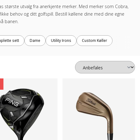
pas største utvalg fra anerkjente merker. Med merker som Cobra,
fikke behov og ditt golfspill. Bestill køllene dine med dine egne
 på banen.
plette sett
Dame
Utility Irons
Custom Køller