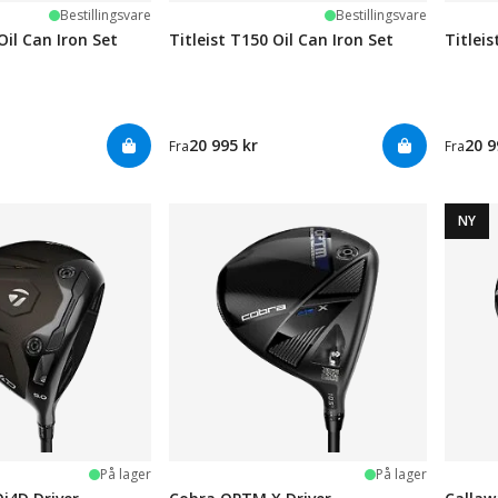
Bestillingsvare
Bestillingsvare
Oil Can Iron Set
Titleist T150 Oil Can Iron Set
Titleis
20 995 kr
20 9
Fra
Fra
NY
ge
På lager
På lager