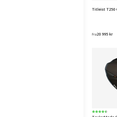
Titleist T250 
20 995 kr
Fra
Karakter:
4.3 av 5 muli