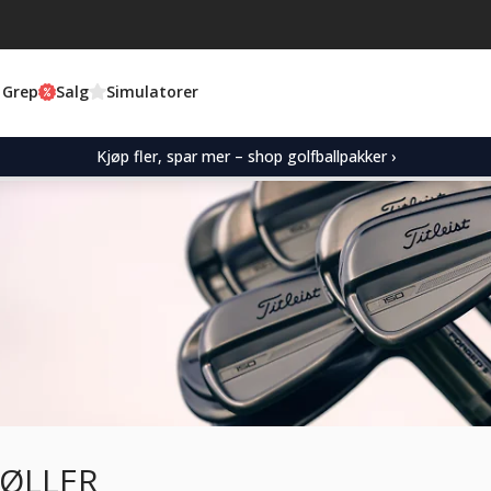
 Grep
Salg
Simulatorer
Kjøp fler, spar mer – shop golfballpakker ›
ØLLER