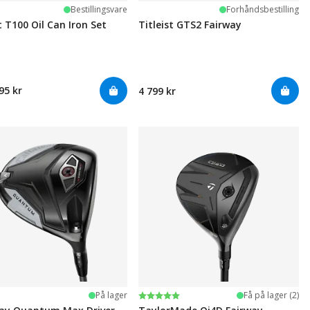
Bestillingsvare
Forhåndsbestilling
t T100 Oil Can Iron Set
Titleist GTS2 Fairway
95 kr
4 799 kr
Karakter:
5.0 av 5 mulige
På lager
Få på lager (2)