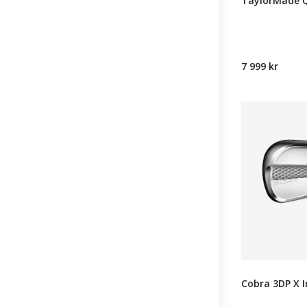
TaylorMade Q
7 999 kr
Cobra 3DP X I