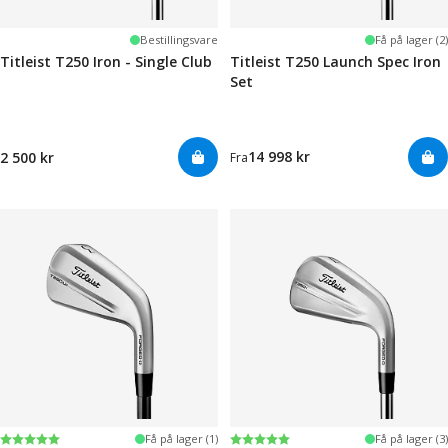
Bestillingsvare
Få på lager (2)
Titleist T250 Iron - Single Club
Titleist T250 Launch Spec Iron
Set
14 998 kr
2 500 kr
Fra
Karakter:
5.0 av 5 mulige
Karakter:
5.0 av 5 mulige
Få på lager (1)
Få på lager (3)