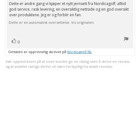
av
Dette er andre gang vi kjøper et nytt jernsett fra Nordicagolf; alltid
Omtaletekst:
5
god service, rask levering, en oversiktlig nettside og en god oversikt
mulige
over produktene. Jeg er og forblir en fan.
Dette er en automatisk oversettelse. Vis originalen.
stemmer
Liker
0
Omtalen er opprinnelig skrevet på
Nordicagolf NL
Vær oppmerksom på at noen kunder gir en rating uten å skrive en review,
og at antallet ratings derfor vil være forskjellig fra antall reviews.