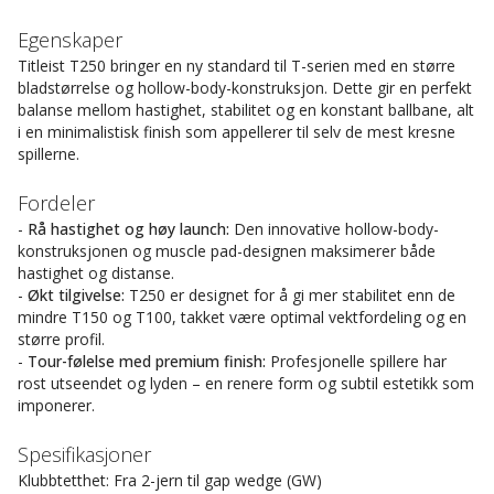
Egenskaper
Titleist T250 bringer en ny standard til T-serien med en større
bladstørrelse og hollow-body-konstruksjon. Dette gir en perfekt
balanse mellom hastighet, stabilitet og en konstant ballbane, alt
i en minimalistisk finish som appellerer til selv de mest kresne
spillerne.
Fordeler
-
Rå hastighet og høy launch:
Den innovative hollow-body-
konstruksjonen og muscle pad-designen maksimerer både
hastighet og distanse.
-
Økt tilgivelse:
T250 er designet for å gi mer stabilitet enn de
mindre T150 og T100, takket være optimal vektfordeling og en
større profil.
-
Tour-følelse med premium finish:
Profesjonelle spillere har
rost utseendet og lyden – en renere form og subtil estetikk som
imponerer.
Spesifikasjoner
Klubbtetthet: Fra 2-jern til gap wedge (GW)