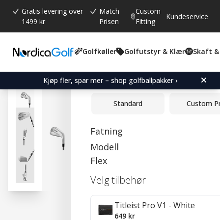
Gratis levering over
Match
Custom
Kundeservice
1499 kr
Prisen
Fitting
Golfkøller
Golfutstyr & Klær
Skaft &
Gjennomsnittskarakter:
5.0
(
stemmer:
1
)
Omtaler (
1
)
Titleist T250 Iron Set
Kjøp fler, spar mer – shop golfballpakker ›
Standard
Custom P
Fatning
Modell
Flex
Velg tilbehør
Titleist Pro V1 - White
649 kr