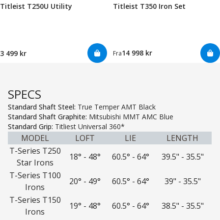
Titleist T250U Utility
Titleist T350 Iron Set
14 998 kr
3 499 kr
Fra
SPECS
Standard Shaft Steel:
True Temper AMT Black
Standard Shaft Graphite:
Mitsubishi MMT AMC Blue
Standard Grip:
Titliest Universal 360*
MODEL
LOFT
LIE
LENGTH
T-Series T250
18° - 48°
60.5° - 64°
39.5" - 35.5"
Star Irons
T-Series T100
20° - 49°
60.5° - 64°
39" - 35.5"
Irons
T-Series T150
19° - 48°
60.5° - 64°
38.5" - 35.5"
Irons