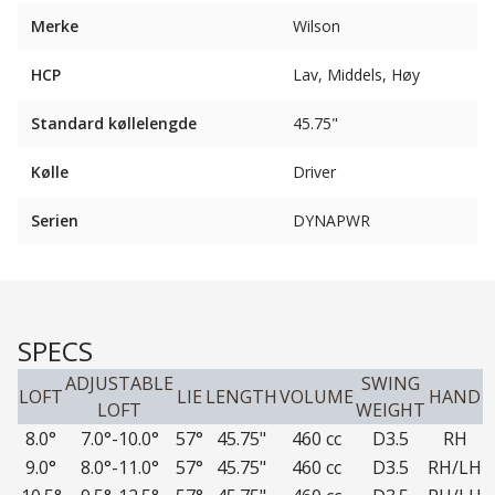
Merke
Wilson
HCP
Lav, Middels, Høy
Standard køllelengde
45.75"
Kølle
Driver
Serien
DYNAPWR
SPECS
ADJUSTABLE
SWING
LOFT
LIE
LENGTH
VOLUME
HAND
LOFT
WEIGHT
8.0°
7.0°-10.0°
57°
45.75"
460 cc
D3.5
RH
9.0°
8.0°-11.0°
57°
45.75"
460 cc
D3.5
RH/LH