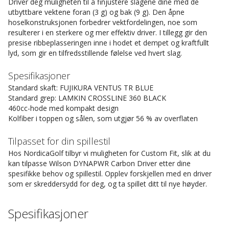
Driver deg muligheten til å finjustere slagene dine med de
utbyttbare vektene foran (3 g) og bak (9 g). Den åpne
hoselkonstruksjonen forbedrer vektfordelingen, noe som
resulterer i en sterkere og mer effektiv driver. I tillegg gir den
presise ribbeplasseringen inne i hodet et dempet og kraftfullt
lyd, som gir en tilfredsstillende følelse ved hvert slag.
Spesifikasjoner
Standard skaft: FUJIKURA VENTUS TR BLUE
Standard grep: LAMKIN CROSSLINE 360 BLACK
460cc-hode med kompakt design
Kolfiber i toppen og sålen, som utgjør 56 % av overflaten
Tilpasset for din spillestil
Hos NordicaGolf tilbyr vi muligheten for Custom Fit, slik at du
kan tilpasse Wilson DYNAPWR Carbon Driver etter dine
spesifikke behov og spillestil. Opplev forskjellen med en driver
som er skreddersydd for deg, og ta spillet ditt til nye høyder.
Spesifikasjoner