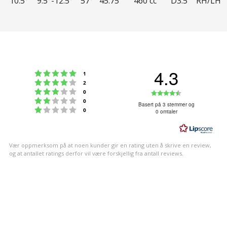
10.5°
9.5°-12.5°
57°
45.75"
460 cc
D3.5
RH/LH
4.3
Karakter: 5 av 5 mulige
stemmer
1
Karakter: 4 av 5 mulige
stemmer
2
Karakter: 3 av 5 mulige
Karakter:
stemmer
0
Karakter: 2 av 5 mulige
stemmer
0
4.3
Basert på 3 stemmer og
Karakter: 1 av 5 mulige
stemmer
0
0 omtaler
av
5
mulige
Vær oppmerksom på at noen kunder gir en rating uten å skrive en review,
og at antallet ratings derfor vil være forskjellig fra antall reviews.