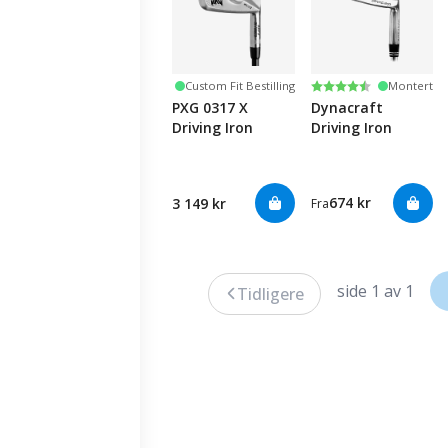
Karakter:
4.6 av 5 mulige
Custom Fit Bestilling
Montert
PXG 0317 X
Dynacraft
Driving Iron
Driving Iron
674 kr
3 149 kr
Fra
side 1 av 1
Tidligere