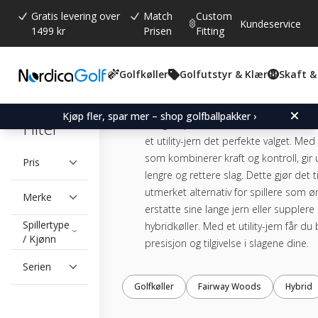
Gratis levering over
Match
Custom
Kundeservice
1499 kr
Prisen
Fitting
Golfkøller
Golfutstyr & Klær
Skaft &
UTILITY IRONS
Kjøp fler, spar mer – shop golfballpakker ›
Filter
For golfspillere som ser etter en allsidi
et utility-jern det perfekte valget. Med
som kombinerer kraft og kontroll, gir ut
Pris
lengre og rettere slag. Dette gjør det ti
utmerket alternativ for spillere som ø
Merke
erstatte sine lange jern eller supplere
Spillertype
hybridkøller. Med et utility-jern får du
/ Kjønn
presisjon og tilgivelse i slagene dine.
Serien
Golfkøller
Fairway Woods
Hybrid