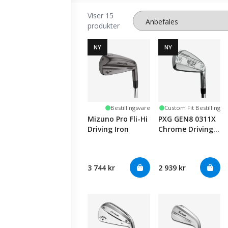
Viser 15
produkter
NY
NY
Bestillingsvare
Custom Fit Bestilling
Mizuno Pro Fli-Hi
PXG GEN8 0311X
Driving Iron
Chrome Driving
Iron
3 744 kr
2 939 kr