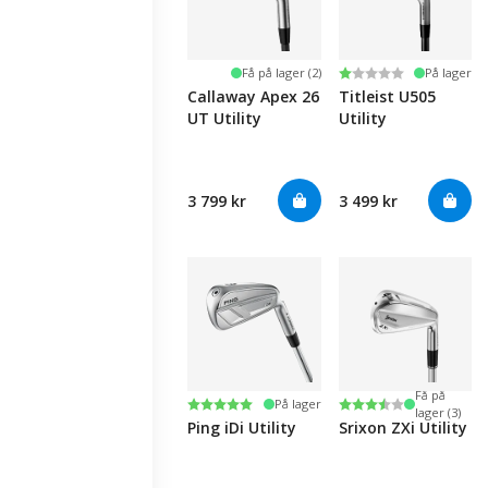
Karakter:
1.0 av 5 mulige
Få på lager (2)
På lager
Callaway Apex 26
Titleist U505
UT Utility
Utility
3 799 kr
3 499 kr
Få på
Karakter:
5.0 av 5 mulige
Karakter:
3.8 av 5 mulige
På lager
lager (3)
Ping iDi Utility
Srixon ZXi Utility