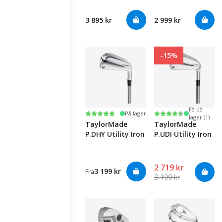
3 895 kr
2 999 kr
-15%
Få på
Karakter:
5.0 av 5 mulige
Karakter:
4.8 av 5 mulige
På lager
lager (1)
TaylorMade
TaylorMade
P.DHY Utility Iron
P.UDI Utility Iron
2 719 kr
3 199 kr
Fra
3 199 kr