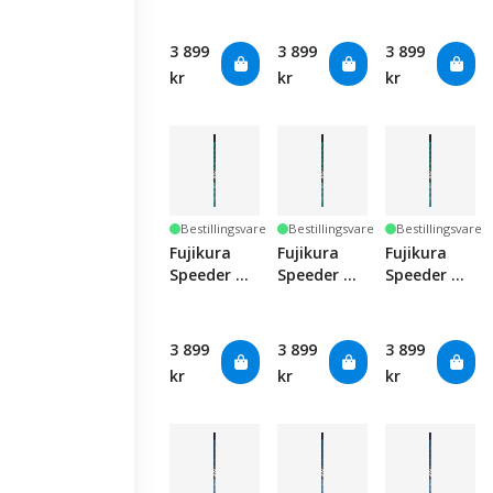
X-Stiff
Strong
Stiff
Regular
3 899
3 899
3 899
kr
kr
kr
Bestillingsvare
Bestillingsvare
Bestillingsvare
Fujikura
Fujikura
Fujikura
Speeder NX
Speeder NX
Speeder NX
Green 60 -
Green 70 -
Green 70 -
X-Stiff
Stiff
X-Stiff
3 899
3 899
3 899
kr
kr
kr