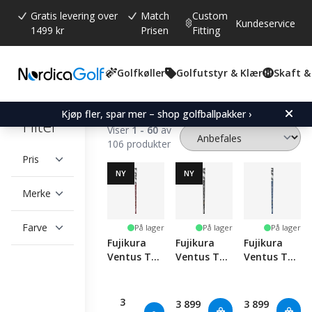
Gratis levering over
Match
Custom
Kundeservice
1499 kr
Prisen
Fitting
Golfkøller
Golfutstyr & Klær
Skaft &
Golfskaft
Grafitskaft for Wood
Kjøp fler, spar mer – shop golfballpakker ›
Filter
Viser
1 - 60
av
106 produkter
Pris
NY
NY
Merke
Farve
På lager
På lager
På lager
Fujikura
Fujikura
Fujikura
Ventus TR
Ventus TR
Ventus TR
Red
Black
Blue
Velocore+
Velocore+
Velocore+
3
3 899
3 899