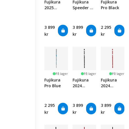
Fujikura
Fujikura
Fujikura
2025
Speeder NX
Pro Black
Ventus
Violet
White
Velocore+
3 899
3 899
2 295
kr
kr
kr
På lager
På lager
På lager
Fujikura
Fujikura
Fujikura
Pro Blue
2024
2024
Ventus
Ventus Red
Black
Velocore+
Velocore+
2 295
3 899
3 899
kr
kr
kr