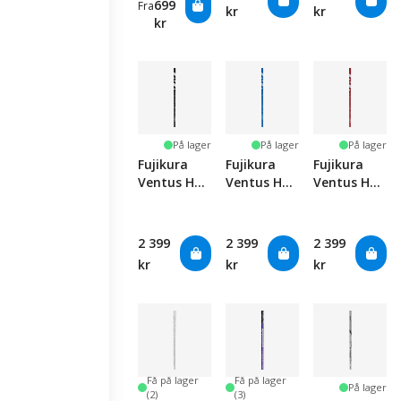
699
Fra
kr
kr
kr
På lager
På lager
På lager
Fujikura
Fujikura
Fujikura
Ventus HB
Ventus HB
Ventus HB
Velocore+
Velocore+
Velocore+
Black
Blue
Red
2 399
2 399
2 399
kr
kr
kr
Få på lager
Få på lager
På lager
(2)
(3)