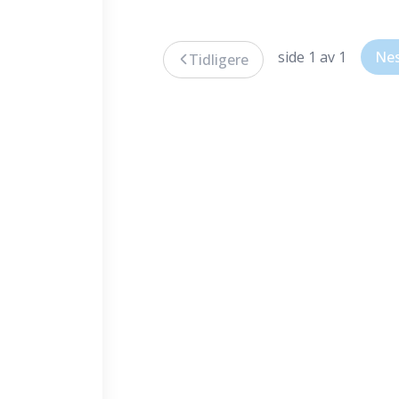
side 1 av 1
Ne
Tidligere