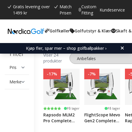
Gratis levering over
Match
Custom
Kundeservice
1499 kr
Prisen
Fitting
Golfkøller
Golfutstyr & Klær
Skaft &
Simulatorbur & Lerreter
Launch Monitors
Kjøp fler, spar mer – shop golfballpakker ›
Filter
Viser 24
produkter
Pris
-17%
-7%
-
Merke
Karakter:
5.0 av 5 mulige
På lager
På lager
Rapsodo MLM2
FlightScope Mevo
Net
Pro Complete
Gen2 Complete
Ra
Simulator Kit
Simulator Kit
Sim