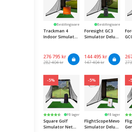
Bestillingsvare
Bestillingsvare
Trackman 4
Foresight GC3
For
Indoor Simulator
Simulator Deluxe
GC
Deluxe Pack
Pack
Sim
Pa
276 795 kr
144 495 kr
267
282 404 kr
147 404 kr
273
-5%
-5%
-
Karakter:
4.2 av 5 mulige
Ka
4.5
På lager
På lager
Square Golf
FlightScope Mevo Gen2
Fli
Simulator Net
Simulator Deluxe
Gen