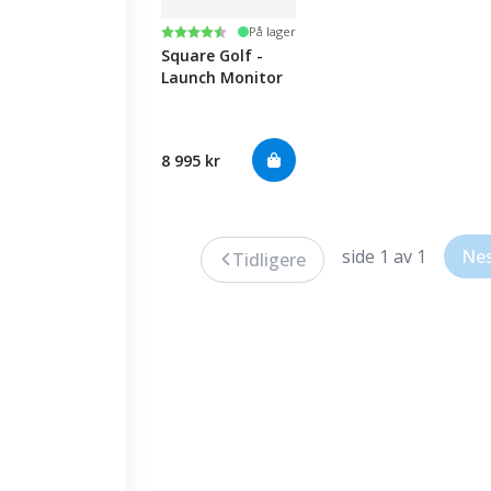
Karakter:
4.8 av 5 mulige
På lager
Square Golf -
Launch Monitor
8 995 kr
side 1 av 1
Ne
Tidligere