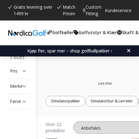
Gratis levering over
Match
Custom
Kundeservice
1499 kr
Prisen
Fitting
Golfkøller
Golfutstyr & Klær
Skaft &
Golf Swing analyzer
Kjøp fler, spar mer – shop golfballpakker ›
Filter
Pris
Les mer
Merke
Farve
Simulatorpakker
Simulatorbur & Lerreter
Viser 22
produkter