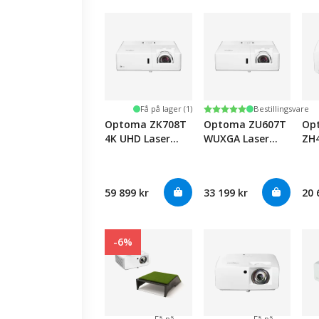
Karakter:
5.0 av 5 mulige
Få på lager (1)
Bestillingsvare
Optoma ZK708T
Optoma ZU607T
Op
4K UHD Laser
WUXGA Laser
ZH
Projector
Projector
Thr
59 899 kr
33 199 kr
20 
-6%
Få på
Få på