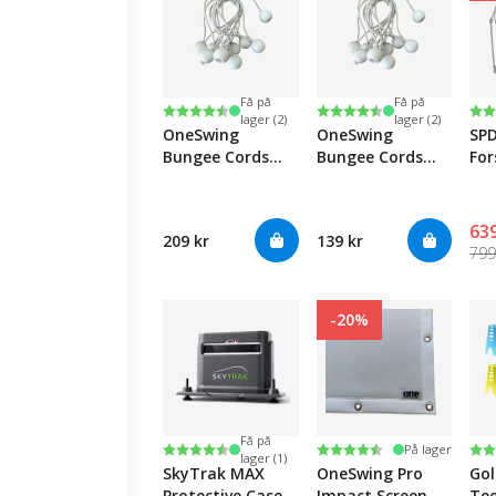
Få på
Få på
Karakter:
4.2 av 5 mulige
Karakter:
4.2 av 5 mulige
Ka
4.2
lager (2)
lager (2)
OneSwing
OneSwing
SP
Bungee Cords
Bungee Cords
For
White - 20P
White - 10P
639
209 kr
139 kr
799
-20%
Få på
Karakter:
4.7 av 5 mulige
Karakter:
4.6 av 5 mulige
Ka
4.5
På lager
lager (1)
SkyTrak MAX
OneSwing Pro
Gol
Protective Case
Impact Screen
Tee