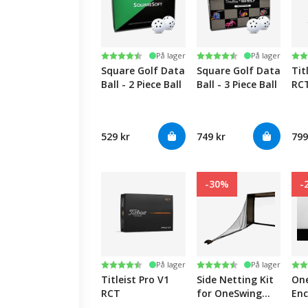
Karakter:
4.7 av 5 mulige
Karakter:
4.5 av 5 mulige
Ka
4.6
På lager
På lager
Square Golf Data
Square Golf Data
Tit
Ball - 2 Piece Ball
Ball - 3 Piece Ball
RC
529 kr
749 kr
799
-30%
-
Karakter:
4.8 av 5 mulige
Karakter:
4.6 av 5 mulige
Ka
4.7
På lager
På lager
Titleist Pro V1
Side Netting Kit
On
RCT
for OneSwing
Enc
Enclosures
Re