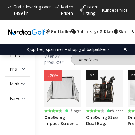
Gratis levering over
Match
Custom
Kundeservice
1499 kr
Prisen
Fitting
Golfkøller
Golfutstyr & Klær
Skaft &
Golf Simulatorer
Simulatorpakker
Simu
Kjøp fler, spar mer – shop golfballpakker ›
Filter
Viser 27
produkter
Pris
-20%
NY
N
Merke
Farve
Karakter:
4.5 av 5 mulige
Karakter:
4.0 av 5 mulige
Ka
4.3
På lager
På lager
OneSwing
OneSwing Steel
On
Impact Screen
Dual Bag
Pr
for Sim Pro/Sim
Storage
Bag