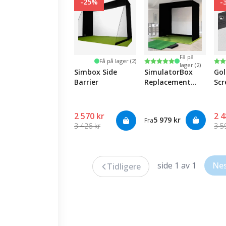
-25%
-
Få på
Karakter:
5.0 av 5 mulige
Ka
4.6
Få på lager (2)
lager (2)
Simbox Side
SimulatorBox
Gol
Barrier
Replacement
Sc
Screen
2 570 kr
2 4
5 979 kr
Fra
3 426 kr
3 5
side 1 av 1
Ne
Tidligere