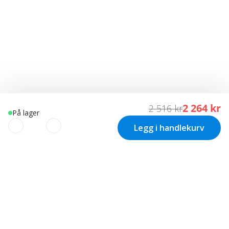
2 264 kr
2 516 kr
På lager
Legg i handlekurv
VI BRUKER COOKIES
Vi bruker informasjonskapsler (cookies) på vår nettside til: •
Nødvendige funksjoner på nettsiden (Nødvendige). • Gjør