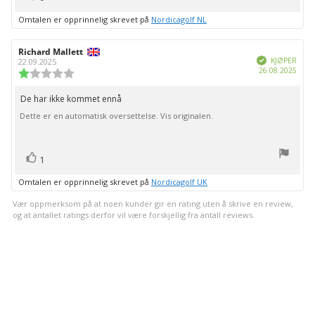
Omtalen er opprinnelig skrevet på
Nordicagolf NL
Forfatter:
Richard Mallett
Omtaledato:
Verifisert
KJØPER
22.09.2025
Dato
26.08.2025
Karakter:
for
1.0
kjøp:
av
De har ikke kommet ennå
Omtaletekst:
5
Dette er en automatisk oversettelse. Vis originalen.
mulige
stemmer
Liker
1
Omtalen er opprinnelig skrevet på
Nordicagolf UK
Vær oppmerksom på at noen kunder gir en rating uten å skrive en review,
og at antallet ratings derfor vil være forskjellig fra antall reviews.