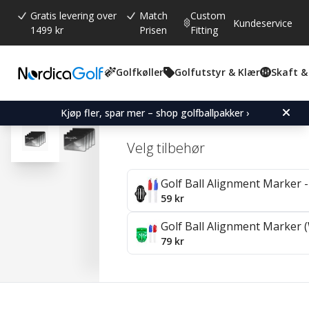
Gratis levering over
Match
Custom
Kundeservice
1499 kr
Prisen
Fitting
Golfkøller
Golfutstyr & Klær
Skaft &
Gjennomsnittskarakter:
3.8
(
stemmer:
4
)
Omtaler (
2
)
Mizuno Pro S - 4 Pack
Kjøp fler, spar mer – shop golfballpakker ›
Velg tilbehør
Golf Ball Alignment Marker - 
59 kr
Golf Ball Alignment Marker (
79 kr