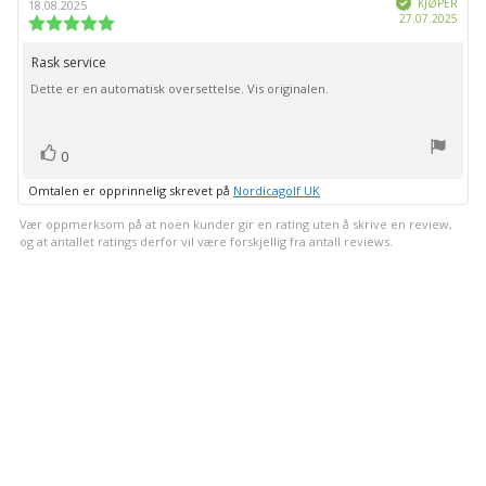
KJØPER
18.08.2025
Dato
27.07.2025
Karakter:
for
5.0
kjøp:
av
Rask service
Omtaletekst:
5
Dette er en automatisk oversettelse. Vis originalen.
mulige
stemmer
Liker
0
Omtalen er opprinnelig skrevet på
Nordicagolf UK
Vær oppmerksom på at noen kunder gir en rating uten å skrive en review,
og at antallet ratings derfor vil være forskjellig fra antall reviews.