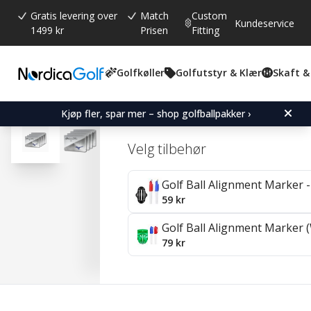
Gratis levering over
Match
Custom
Kundeservice
1499 kr
Prisen
Fitting
Golfkøller
Golfutstyr & Klær
Skaft &
Gjennomsnittskarakter:
4.5
(
stemmer:
2
)
Omtaler (
1
)
Mizuno Pro X - 4 Pack
Kjøp fler, spar mer – shop golfballpakker ›
Velg tilbehør
Golf Ball Alignment Marker - 
59 kr
Golf Ball Alignment Marker (
79 kr