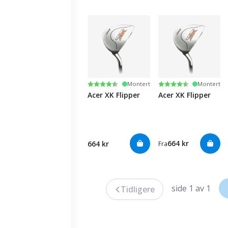
Karakter:
4.5 av 5 mulige
Karakter:
4.5 av 5 mulige
Montert
Montert
Acer XK Flipper
Acer XK Flipper
664 kr
664 kr
Fra
side 1 av 1
Tidligere