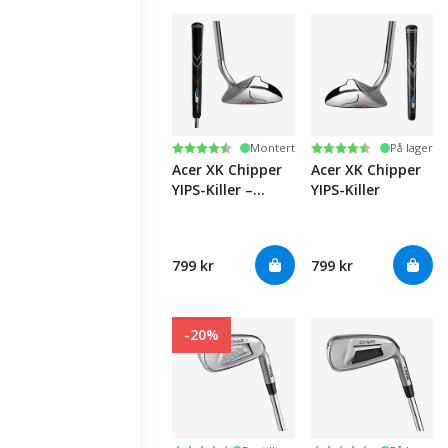
Karakter:
4.3 av 5 mulige
Karakter:
4.3 av 5 mulige
Montert
På lager
Acer XK Chipper
Acer XK Chipper
YIPS-Killer –
YIPS-Killer
Venstre
799 kr
799 kr
-20%