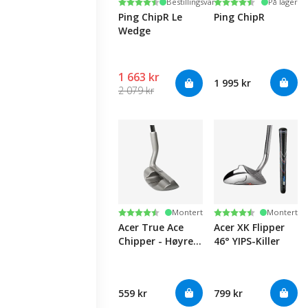
Karakter:
4.3 av 5 mulige
Karakter:
4.3 av 5 mulige
Bestillingsvare
På lager
Ping ChipR Le
Ping ChipR
Wedge
1 663 kr
1 995 kr
2 079 kr
Karakter:
4.3 av 5 mulige
Karakter:
4.3 av 5 mulige
Montert
Montert
Acer True Ace
Acer XK Flipper
Chipper - Høyre
46° YIPS-Killer
(35°)
559 kr
799 kr