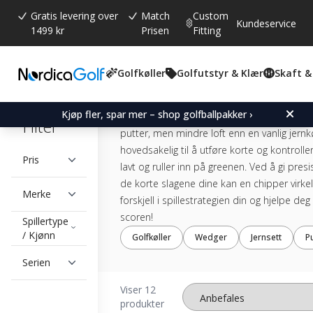
Gratis levering over
Match
Custom
Kundeservice
1499 kr
Prisen
Fitting
Chipper
Golfkøller
Golfutstyr & Klær
Skaft &
Oppdag fordelene rundt greenen med en c
Kjøp fler, spar mer – shop golfballpakker ›
golfbagen! Chipperen er designet med høye
Filter
putter, men mindre loft enn en vanlig jernk
hovedsakelig til å utføre korte og kontroller
Pris
lavt og ruller inn på greenen. Ved å gi presi
de korte slagene dine kan en chipper virkel
Merke
forskjell i spillestrategien din og hjelpe d
scoren!
Spillertype
/ Kjønn
Golfkøller
Wedger
Jernsett
P
Serien
Viser 12
produkter