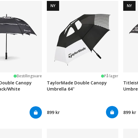
NY
NY
ge
Bestillingsvare
På lager
 Double Canopy
TaylorMade Double Canopy
Titlei
ack/White
Umbrella 64"
Umbrel
899 kr
899 kr