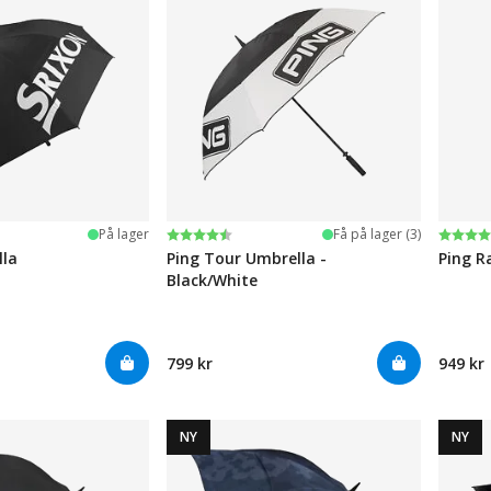
ge
Karakter:
4.4 av 5 mulige
Karak
4.4 av
På lager
Få på lager (3)
lla
Ping Tour Umbrella -
Ping R
Black/White
799 kr
949 kr
NY
NY