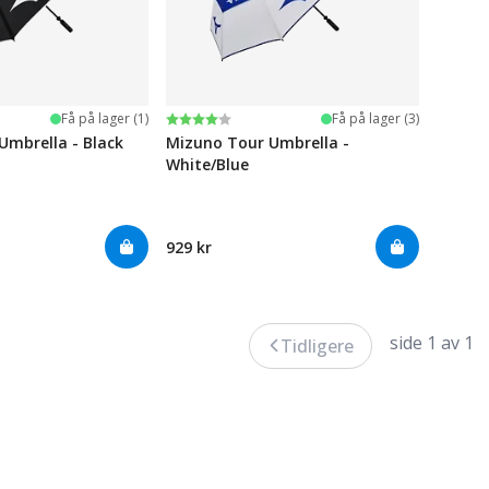
ge
Karakter:
4.0 av 5 mulige
Få på lager (1)
Få på lager (3)
Umbrella - Black
Mizuno Tour Umbrella -
White/Blue
929 kr
side 1 av 1
Tidligere