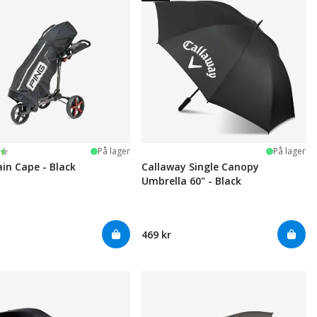
ter:
 5 mulige
På lager
På lager
ain Cape - Black
Callaway Single Canopy
Umbrella 60" - Black
469 kr