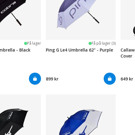
På lager
Få på lager (3)
brella - Black
Ping G Le4 Umbrella 62" - Purple
Callaw
Cover
899 kr
649 kr