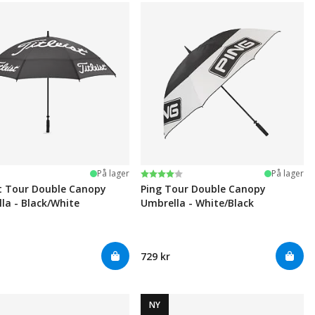
Karakter:
4.0 av 5 mulige
På lager
På lager
st Tour Double Canopy
Ping Tour Double Canopy
la - Black/White
Umbrella - White/Black
729 kr
NY