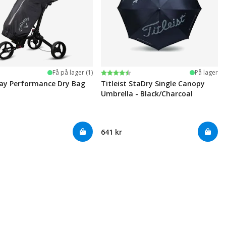
Karakter:
4.8 av 5 mulige
Få på lager (1)
På lager
ay Performance Dry Bag
Titleist StaDry Single Canopy
Umbrella - Black/Charcoal
641 kr