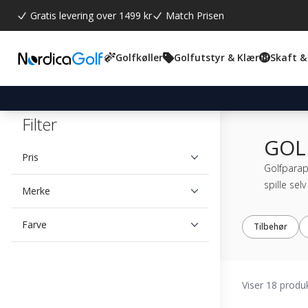
Gratis levering over 1499 kr
Match Prisen
Golfkøller
Golfutstyr & Klær
Skaft &
Filter
GOL
Pris
Golfparapl
spille sel
Merke
Farve
Tilbehør
Viser 18 produ