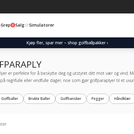
 Grep
Salg
Simulatorer
Kjøp fler, spar mer – shop golfballpakker ›
FPARAPLY
yer er perfekte for å beskytte deg og utstyret ditt mot vær og vind. M
v på regnfulle eller vindfulle dager, noe som gjør golfparaplyer til et uv
Golfballer
Brukte Baller
Golfhansker
Pegger
Håndklær
kter