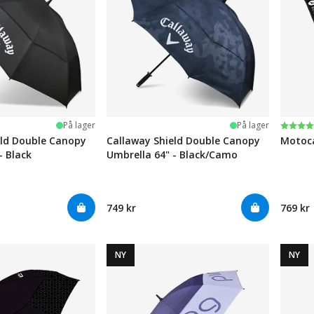
Karak
5.0 av
På lager
På lager
eld Double Canopy
Callaway Shield Double Canopy
Motoca
- Black
Umbrella 64" - Black/Camo
749 kr
769 kr
NY
NY