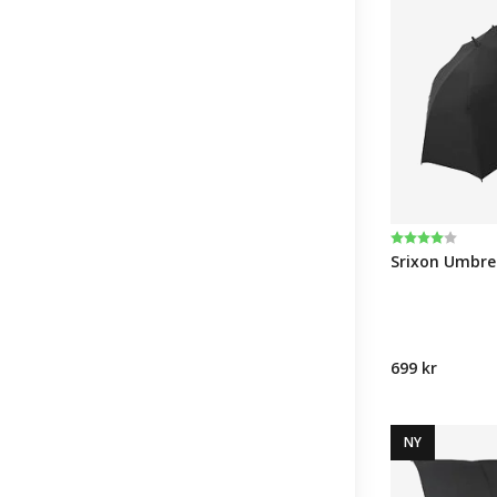
Karakter:
4.0 av 5 muli
Srixon Umbre
699 kr
NY