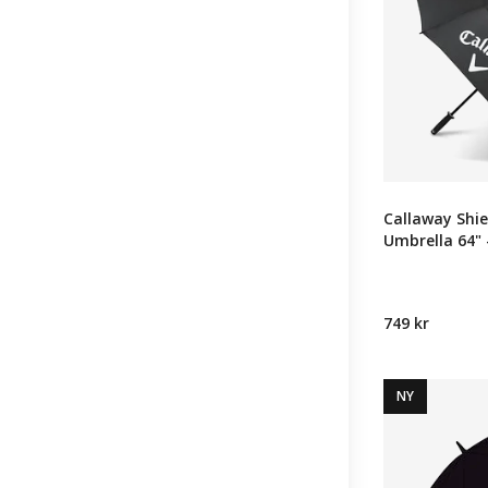
Callaway Shi
Umbrella 64" 
749 kr
NY