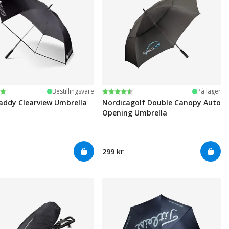
ter:
 5 mulige
Karakter:
4.7 av 5 mulige
Bestillingsvare
På lager
ddy Clearview Umbrella
Nordicagolf Double Canopy Auto
Opening Umbrella
299 kr