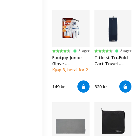
Karakter:
4.9 av 5 mulige
Karakter:
4.8 av 5 mulige
På lager
På lager
Footjoy Junior
Titleist Tri-Fold
Glove -
Cart Towel -
White/Cobalt
Kjøp 3, betal for 2
Navy
149 kr
320 kr