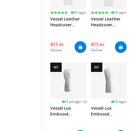
Karakter:
5.0 av 5 mulige
Karakter:
5.0 av 5 mulige
På lager
På lager
Vessel Leather
Vessel Leather
Headcover
Headcover
White/Black - FW
White/Black - FW
#5
#3
815 kr
815 kr
959 kr
959 kr
NY
NY
Få på lager (2)
På lager
Vessel Lux
Vessel Lux
Embossé
Embossé
Headcover White
Headcover White
- FW #3
- Driver