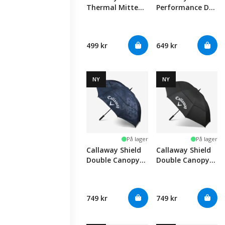
Thermal Mittens
Performance Dry
- Black
Bag Cover
499 kr
649 kr
NY
NY
På lager
På lager
Callaway Shield
Callaway Shield
Double Canopy
Double Canopy
Umbrella 64" -
Umbrella 64" -
Black/Camo
Black
749 kr
749 kr