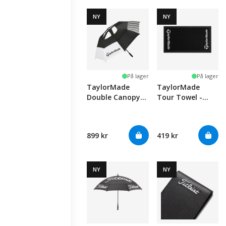
NY
NY
På lager
På lager
TaylorMade
TaylorMade
Double Canopy
Tour Towel -
Umbrella 64"
Black
899 kr
419 kr
NY
NY