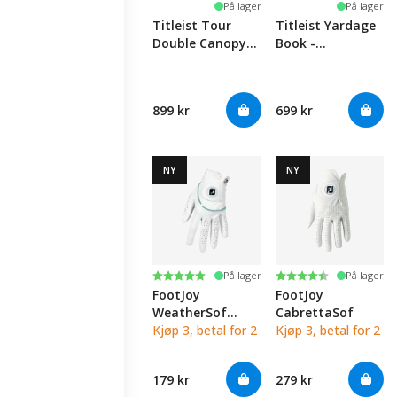
På lager
På lager
Titleist Tour
Titleist Yardage
Double Canopy
Book -
Umbrella -
Black/White
Black/White
899 kr
699 kr
NY
NY
Karakter:
5.0 av 5 mulige
Karakter:
4.4 av 5 mulige
På lager
På lager
FootJoy
FootJoy
WeatherSof
CabrettaSof
Women's -
Kjøp 3, betal for 2
Kjøp 3, betal for 2
White/Sea Glass
179 kr
279 kr