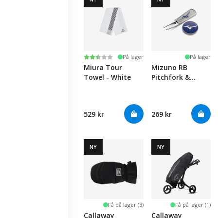
Karakter:
2.5 av 5 mulige
På lager
På lager
Miura Tour
Mizuno RB
Towel - White
Pitchfork &
Marker Set -
Silver/Blue
529 kr
269 kr
NY
NY
Få på lager (3)
Få på lager (1)
Callaway
Callaway