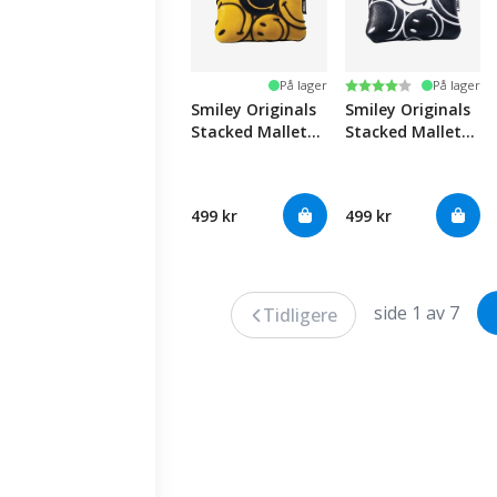
Karakter:
4.0 av 5 mulige
På lager
På lager
Smiley Originals
Smiley Originals
Stacked Mallet
Stacked Mallet
Putter Headcover
Putter Headcover
- Yellow/Black
- Black/White
499 kr
499 kr
side 1 av 7
Tidligere