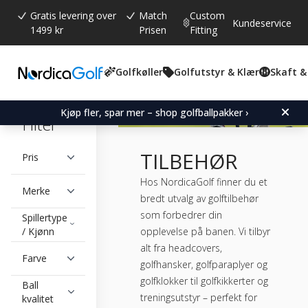
Gratis levering over
Match
Custom
Kundeservice
1499 kr
Prisen
Fitting
Golfkøller
Golfutstyr & Klær
Skaft &
Kjøp fler, spar mer – shop golfballpakker ›
Filter
TILBEHØR
Pris
Hos NordicaGolf finner du et
Merke
bredt utvalg av golftilbehør
som forbedrer din
Spillertype
opplevelse på banen. Vi tilbyr
/ Kjønn
alt fra headcovers,
Farve
golfhansker, golfparaplyer og
golfklokker til golfkikkerter og
Ball
treningsutstyr – perfekt for
kvalitet