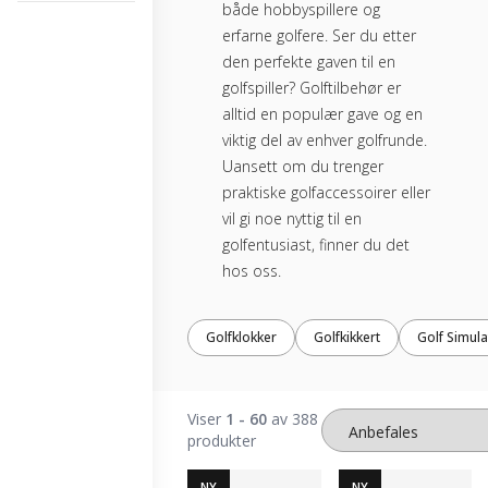
både hobbyspillere og
erfarne golfere. Ser du etter
den perfekte gaven til en
golfspiller? Golftilbehør er
alltid en populær gave og en
viktig del av enhver golfrunde.
Uansett om du trenger
praktiske golfaccessoirer eller
vil gi noe nyttig til en
golfentusiast, finner du det
hos oss.
Golfklokker
Golfkikkert
Golf Simula
Viser
1 - 60
av 388
produkter
NY
NY