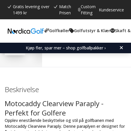
Gratis levering over
Match
Custom
Kundeservice
1499 kr
Prisen
Fitting
Golfkøller
Golfutstyr & Klær
Skaft &
Gjennomsnittskarakter:
5.0
(
stemmer:
3
)
Motocaddy Clearview Um
Kjøp fler, spar mer – shop golfballpakker ›
Beskrivelse
Motocaddy Clearview Paraply -
Perfekt for Golfere
Opplev enestående beskyttelse og stil på golfbanen med
Motocaddy Clearview Paraply. Denne paraplyen er designet for