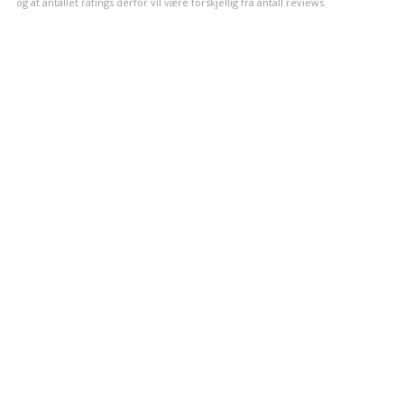
og at antallet ratings derfor vil være forskjellig fra antall reviews.