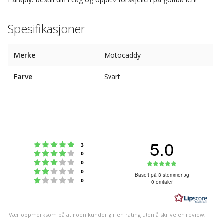
Spesifikasjoner
Merke
Motocaddy
Farve
Svart
5.0
Karakter: 5 av 5 mulige
stemmer
3
Karakter: 4 av 5 mulige
stemmer
0
Karakter: 3 av 5 mulige
Karakter:
stemmer
0
Karakter: 2 av 5 mulige
stemmer
0
5.0
Basert på 3 stemmer og
Karakter: 1 av 5 mulige
stemmer
0
0 omtaler
av
5
mulige
Vær oppmerksom på at noen kunder gir en rating uten å skrive en review,