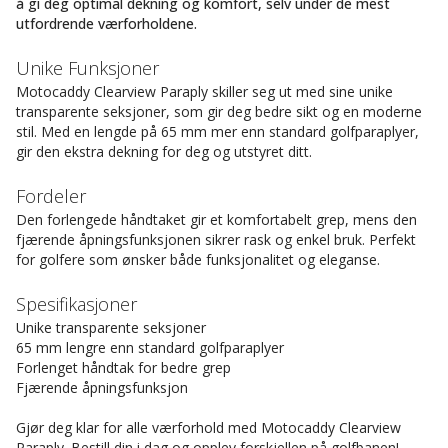
å gi deg optimal dekning og komfort, selv under de mest
utfordrende værforholdene.
Unike Funksjoner
Motocaddy Clearview Paraply skiller seg ut med sine unike
transparente seksjoner, som gir deg bedre sikt og en moderne
stil. Med en lengde på 65 mm mer enn standard golfparaplyer,
gir den ekstra dekning for deg og utstyret ditt.
Fordeler
Den forlengede håndtaket gir et komfortabelt grep, mens den
fjærende åpningsfunksjonen sikrer rask og enkel bruk. Perfekt
for golfere som ønsker både funksjonalitet og eleganse.
Spesifikasjoner
Unike transparente seksjoner
65 mm lengre enn standard golfparaplyer
Forlenget håndtak for bedre grep
Fjærende åpningsfunksjon
Gjør deg klar for alle værforhold med Motocaddy Clearview
Paraply. Bestill din i dag og opplev forskjellen på golfbanen!