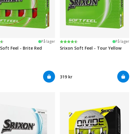
ter:
 5 mulige
Karakter:
4.5 av 5 mulige
På lager
På lager
Soft Feel - Brite Red
Srixon Soft Feel - Tour Yellow
319 kr