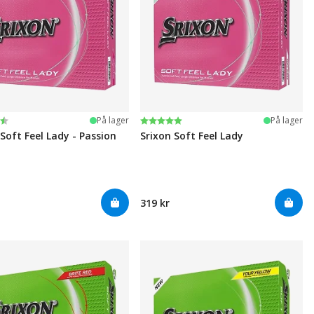
ter:
 5 mulige
Karakter:
5.0 av 5 mulige
På lager
På lager
 Soft Feel Lady - Passion
Srixon Soft Feel Lady
319 kr