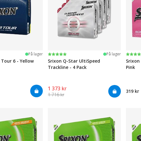
Karakter:
5.0 av 5 mulige
Karak
4.4 av
På lager
På lager
 Tour 6 - Yellow
Srixon Q-Star UltiSpeed
Srixon
Trackline - 4 Pack
Pink
1 373 kr
319 kr
1 716 kr