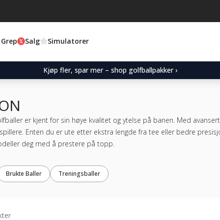
 Grep
Salg
Simulatorer
Kjøp fler, spar mer – shop golfballpakker ›
XON
lfballer er kjent for sin høye kvalitet og ytelse på banen. Med avansert
 spillere. Enten du er ute etter ekstra lengde fra tee eller bedre presis
odeller deg med å prestere på topp.
Brukte Baller
Treningsballer
kter