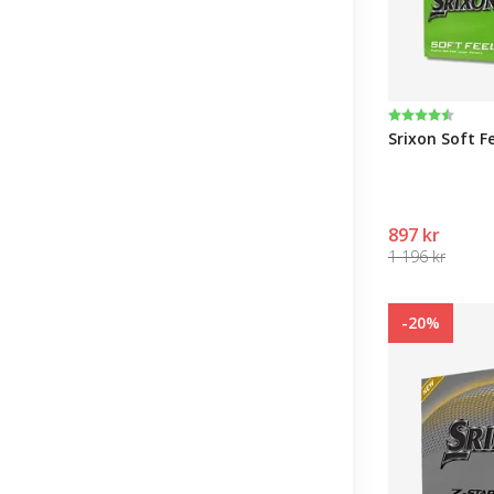
Karakter:
4.4 av 5 muli
Srixon Soft Fe
897 kr
1 196 kr
-20%