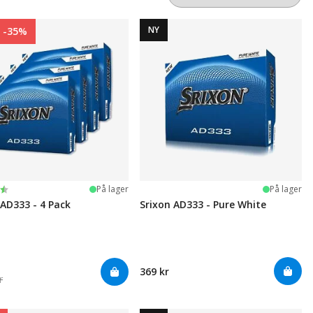
NY
-35%
ter:
 5 mulige
På lager
På lager
 AD333 - 4 Pack
Srixon AD333 - Pure White
369 kr
r