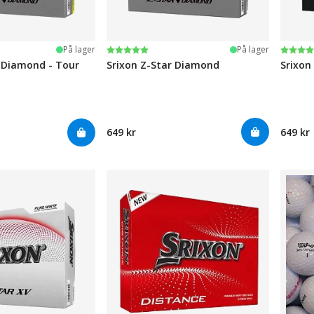
ge
Karakter:
5.0 av 5 mulige
Karak
5.0 av
På lager
På lager
r Diamond - Tour
Srixon Z-Star Diamond
Srixon
649 kr
649 kr