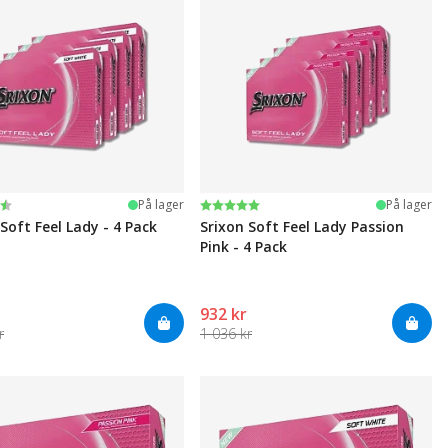
ter:
 5 mulige
Karakter:
5.0 av 5 mulige
På lager
På lager
Soft Feel Lady - 4 Pack
Srixon Soft Feel Lady Passion
Pink - 4 Pack
932 kr
r
1 036 kr