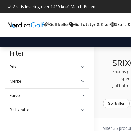
Gratis levering over 1499 kr
Match Prisen
Golfkøller
Golfutstyr & Klær
Skaft &
Filter
SRI
Pris
Srixons go
alle typer
Merke
golfballm
Farve
Golfballer
Ball kvalitet
Viser 35 produ