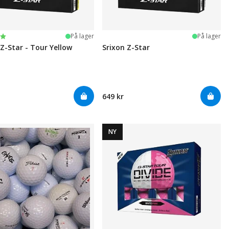
ter:
 5 mulige
På lager
På lager
 Z-Star - Tour Yellow
Srixon Z-Star
649 kr
NY