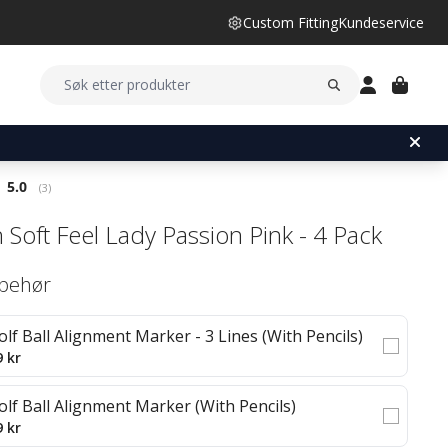
Custom Fitting
Kundeservice
Gjennomsnittskarakter:
5.0
(
stemmer:
3
)
 Soft Feel Lady Passion Pink - 4 Pack
lbehør
olf Ball Alignment Marker - 3 Lines (With Pencils)
9 kr
olf Ball Alignment Marker (With Pencils)
9 kr