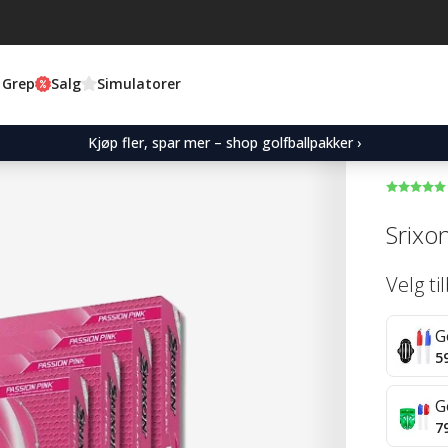
 Grep
Salg
Simulatorer
Kjøp fler, spar mer – shop golfballpakker ›
Srixon
Velg ti
G
5
G
7