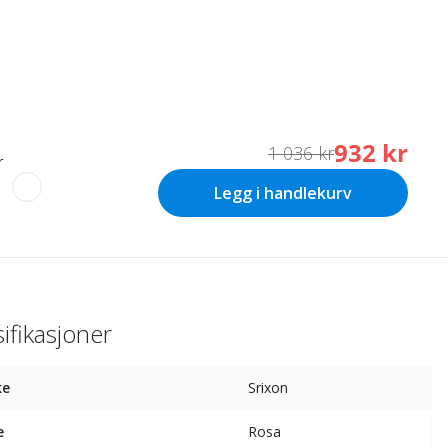
932 kr
1 036 kr
r
Legg i handlekurv
ifikasjoner
ke
Srixon
e
Rosa