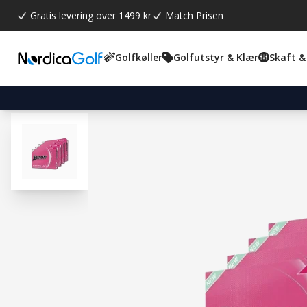
Gratis levering over 1499 kr
Match Prisen
Golfkøller
Golfutstyr & Klær
Skaft &