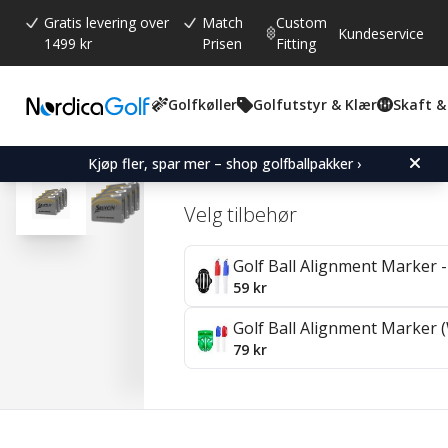
Gratis levering over
Match
Custom
Kundeservice
1499 kr
Prisen
Fitting
Golfkøller
Golfutstyr & Klær
Skaft &
Gjennomsnittskarakter:
4.0
(
stemmer:
1
)
Srixon Z-Star Diamond - 
Kjøp fler, spar mer – shop golfballpakker ›
Velg tilbehør
Golf Ball Alignment Marker - 
59 kr
Golf Ball Alignment Marker (
79 kr