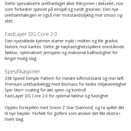
Dette spesialiserte urethanlaget øker friksjonen i dekselet, noe
som forbedrer spinnet på innspill og rundt greenen. Den nye
urethanmalingen er også mer motstandsdyktig mot smuss og
skitt.
FastLayer DG Core 2.0
Den nyutviklede kjernen starter mykt i midten og blir gradvis
fastere mot kanten. Dette gir høyhastighetsspillere enestående
følelse, optimalisert jernspinn og maksimal ballhastighet for
lengst mulig slag.
Spesifikasjoner
338 Speed Dimple Pattern for mindre luftmotstand og mer løft
Premium urethanbelegg med Biomass for bedre miljøvennlighet
Spin Skin+ coating for økt spinn og kontroll
FastLayer DG Core 2.0 for optimal følelse og hastighet
Opplev forskjellen med Srixon Z-Star Diamond, og ta spillet ditt
til nye høyder. Perfekt for golfere som ønsker det lille ekstra i
hvert slag.