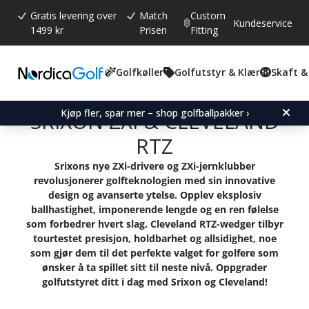
Gratis levering over
Match
Custom
Kundeservice
1499 kr
Prisen
Fitting
Golfkøller
Golfutstyr & Klær
Skaft &
Kjøp fler, spar mer – shop golfballpakker ›
SRIXON ZXi & CLEVELAND
RTZ
Srixons nye ZXi-drivere og ZXi-jernklubber
revolusjonerer golfteknologien med sin innovative
design og avanserte ytelse. Opplev eksplosiv
ballhastighet, imponerende lengde og en ren følelse
som forbedrer hvert slag. Cleveland RTZ-wedger tilbyr
tourtestet presisjon, holdbarhet og allsidighet, noe
som gjør dem til det perfekte valget for golfere som
ønsker å ta spillet sitt til neste nivå. Oppgrader
golfutstyret ditt i dag med Srixon og Cleveland!