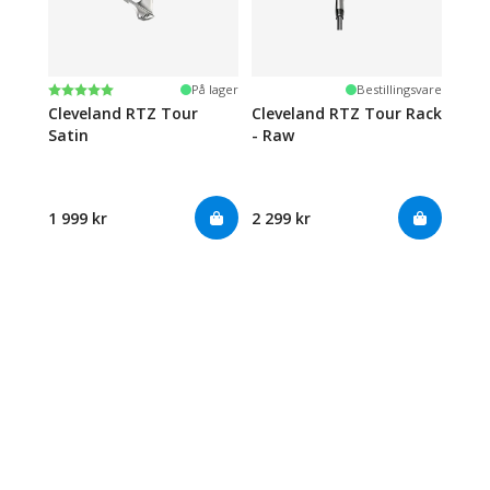
Karakter:
5.0 av 5 mulige
På lager
Bestillingsvare
Cleveland RTZ Tour
Cleveland RTZ Tour Rack
Satin
- Raw
1 999 kr
2 299 kr