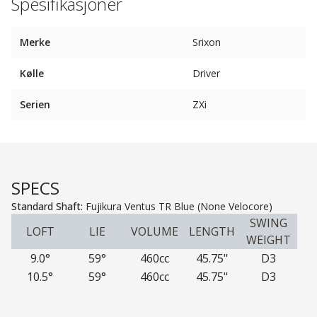
Spesifikasjoner
Merke
Srixon
Kølle
Driver
Serien
ZXi
SPECS
Standard Shaft:
Fujikura Ventus TR Blue (None Velocore)
SWING
LOFT
LIE
VOLUME
LENGTH
WEIGHT
9.0°
59°
460cc
45.75"
D3
10.5°
59°
460cc
45.75"
D3