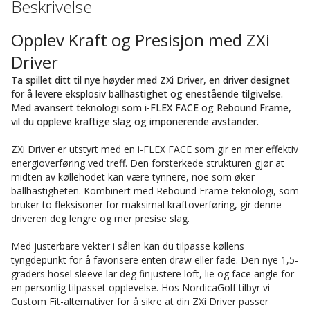
Beskrivelse
Opplev Kraft og Presisjon med ZXi
Driver
Ta spillet ditt til nye høyder med ZXi Driver, en driver designet
for å levere eksplosiv ballhastighet og enestående tilgivelse.
Med avansert teknologi som i-FLEX FACE og Rebound Frame,
vil du oppleve kraftige slag og imponerende avstander.
ZXi Driver er utstyrt med en i-FLEX FACE som gir en mer effektiv
energioverføring ved treff. Den forsterkede strukturen gjør at
midten av køllehodet kan være tynnere, noe som øker
ballhastigheten. Kombinert med Rebound Frame-teknologi, som
bruker to fleksisoner for maksimal kraftoverføring, gir denne
driveren deg lengre og mer presise slag.
Med justerbare vekter i sålen kan du tilpasse køllens
tyngdepunkt for å favorisere enten draw eller fade. Den nye 1,5-
graders hosel sleeve lar deg finjustere loft, lie og face angle for
en personlig tilpasset opplevelse. Hos NordicaGolf tilbyr vi
Custom Fit-alternativer for å sikre at din ZXi Driver passer