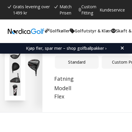
Gratis levering over
Match
Custom
Kundeservice
1499 kr
Prisen
Fitting
Golfkøller
Golfutstyr & Klær
Skaft &
Gjennomsnittskarakter:
0.0
(
stemmer:
0
)
Srixon ZXi Driver
Kjøp fler, spar mer – shop golfballpakker ›
Standard
Custom P
Fatning
Modell
Flex