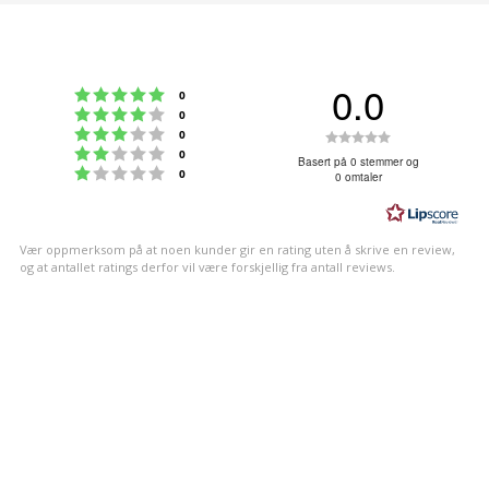
0.0
Karakter: 5 av 5 mulige
stemmer
0
Karakter: 4 av 5 mulige
stemmer
0
Karakter: 3 av 5 mulige
Karakter:
stemmer
0
Karakter: 2 av 5 mulige
stemmer
0
0.0
Basert på 0 stemmer og
Karakter: 1 av 5 mulige
stemmer
0
0 omtaler
av
5
mulige
Vær oppmerksom på at noen kunder gir en rating uten å skrive en review,
og at antallet ratings derfor vil være forskjellig fra antall reviews.