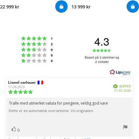
22 999 kr
13 999 kr
4.3
Karakter: 5 av 5 mulige
stemmer
1
Karakter: 4 av 5 mulige
stemmer
2
Karakter: 3 av 5 mulige
Karakter:
stemmer
0
Karakter: 2 av 5 mulige
stemmer
0
4.3
Basert på 3 stemmer og
Karakter: 1 av 5 mulige
stemmer
0
2 omtaler
av
5
mulige
Forfatter:
Lionel corlouer
Omtaledato:
Verifisert
KJØPER
11.06.2026
Dato
01.05.2026
Karakter:
for
5.0
kjøp:
av
Tralle med utmerket valuta for pengene, veldig god vare
Omtaletekst:
5
Dette er en automatisk oversettelse. Vis originalen.
mulige
stemmer
Liker
0