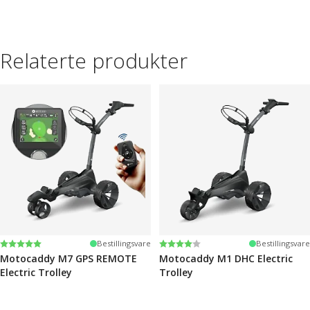
Relaterte produkter
Karakter:
5.0 av 5 mulige
Karakter:
4.0 av 5 mulige
Bestillingsvare
Bestillingsvare
Motocaddy M7 GPS REMOTE
Motocaddy M1 DHC Electric
Electric Trolley
Trolley