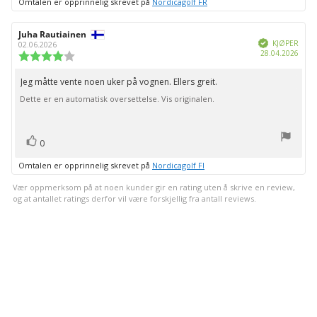
Omtalen er opprinnelig skrevet på
Nordicagolf FR
Forfatter:
Juha Rautiainen
Omtaledato:
Verifisert
KJØPER
02.06.2026
Dato
28.04.2026
Karakter:
for
4.0
kjøp:
av
Jeg måtte vente noen uker på vognen. Ellers greit.
Omtaletekst:
5
Dette er en automatisk oversettelse. Vis originalen.
mulige
stemmer
Liker
0
Omtalen er opprinnelig skrevet på
Nordicagolf FI
Vær oppmerksom på at noen kunder gir en rating uten å skrive en review,
og at antallet ratings derfor vil være forskjellig fra antall reviews.