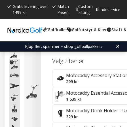
Gratis levering over
Match
Custom
Kundeservice
1499 kr
Prisen
Fitting
Golfkøller
Golfutstyr & Klær
Skaft &
Gjennomsnittskarakter:
4.3
(
stemmer:
3
)
Omtaler (
2
)
Motocaddy SE Gen2 Elect
Kjøp fler, spar mer – shop golfballpakker ›
Velg tilbehør
Motocaddy Accessory Statio
299 kr
Motocaddy Essential Access
1 639 kr
Motocaddy Drink Holder - Un
329 kr