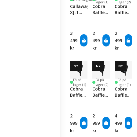
lager (1)
lager (2)
Callaway
Cobra
Cobra
XJ-1
Baffler
Baffler
Junior
Hybrid -
Hybrid
5-Piece
Women's
Complete
3
2
2
Set
499
499
499
kr
kr
kr
NY
NY
NY
Få på
Få på
Få på
lager (1)
lager (2)
lager (1)
Cobra
Cobra
Cobra
Baffler
Baffler
Baffler
Fairway
Fairway
Offset
-
Driver -
Women's
Women's
2
2
4
999
999
499
kr
kr
kr