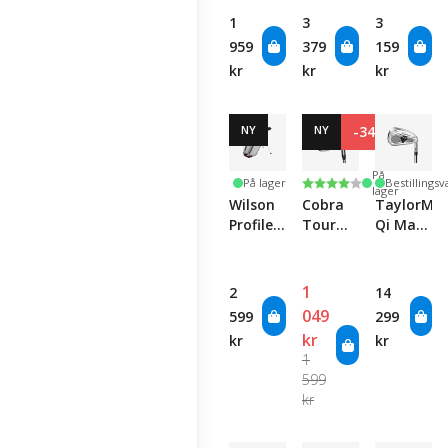
Navy/White
Set -
Set -
1
3
3
Large
Medium
959
379
159
(11-
kr
kr
kr
14yr)
NY
NY
-34%
På
Karakter:
4.0 av 5 mulige
På lager
Bestillingsv
lager
Wilson
Cobra
TaylorMa
Profile
Tour
Qi Max
Silver
Trusty
HL Iron
Junior
Wedge
Set -
Set -
Graphite
1
2
14
Small
049
599
299
kr
kr
kr
1
599
kr