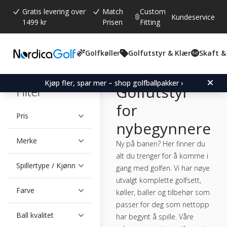
Gratis levering over
Match
Custom
Kundeservice
1499 kr
Prisen
Fitting
Golfkøller
Golfutstyr & Klær
Skaft &
Kjøp fler, spar mer – shop golfballpakker ›
Golfutstyr
Filter
for
Pris
nybegynnere
Merke
Ny på banen? Her finner du
alt du trenger for å komme i
Spillertype / Kjønn
gang med golfen. Vi har nøye
utvalgt komplette golfsett,
Farve
køller, baller og tilbehør som
passer for deg som nettopp
Ball kvalitet
har begynt å spille. Våre