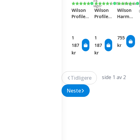
På
Karakter:
5.0 av 5 mulige
Karakter:
4.8 av 5 mulige
Karakter:
4.2 av 5 
Bestillingsvar
lager
Wilson
Wilson
Wilson
Profile
Profile
Harmoniz
Fairway
Fairway
Wedge
- Lady
1
1
755
187
187
kr
kr
kr
side 1 av 2
Tidligere
Neste