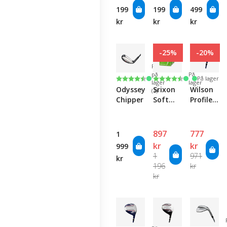
199
199
499
kr
kr
kr
-25%
-20%
Få
på
På
Karakter:
4.8 av 5 mulige
Karakter:
4.4 av 5 mulige
På lager
lager
lager
Odyssey
Srixon
Wilson
(3)
Chipper
Soft
Profile
Feel - 4
Hybrid -
Pack
Lady
897
777
1
kr
kr
999
1
971
kr
196
kr
kr