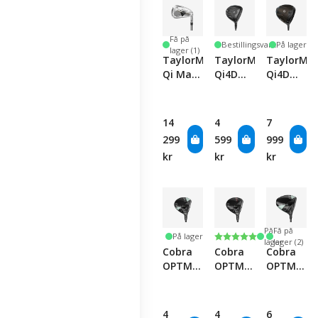
Få på
Bestillingsvare
På lager
lager (1)
TaylorMade
TaylorMade
TaylorMa
Qi Max
Qi4D
Qi4D
HL Iron
Max
Max
Set
Lite
Driver
Women's
14
4
7
Fairway
299
599
999
kr
kr
kr
På
Få på
Karakter:
5.0 av 5 mulige
På lager
lager
lager (2)
Cobra
Cobra
Cobra
OPTM
OPTM
OPTM
MAX
MAX
MAX-D
Women's
Fairway
Women's
Fairway
Driver
4
4
6