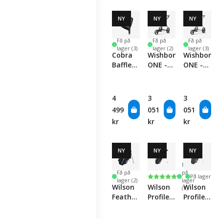
NY
NY
NY
Få på
Få på
Få på
lager (3)
lager (2)
lager (3)
Cobra
Wishbone
Wishbone
Baffler
ONE -
ONE -
Offset
Charcoal/Black
White/Red
Driver
4
3
3
499
051
051
kr
kr
kr
NY
NY
NY
Få
Få på
på
Karakter:
5.0 av 5 mulige
På lager
lager (2)
lager
Wilson
Wilson
Wilson
(1)
Feather
Profile
Profile
Stand
Black/Grey
Grey
Bag -
Junior
Junior