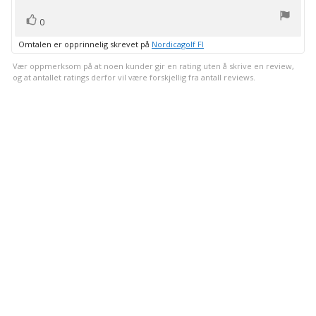
stemmer
Liker
0
Omtalen er opprinnelig skrevet på
Nordicagolf FI
Vær oppmerksom på at noen kunder gir en rating uten å skrive en review,
og at antallet ratings derfor vil være forskjellig fra antall reviews.