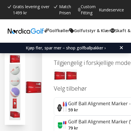
Gratis levering over
Match
Custom
Kundeservice
1499 kr
Prisen
Fitting
Golfkøller
Golfutstyr & Klær
Skaft &
Gjennomsnittskarakter:
5.0
(
stemmer:
5
)
Omtaler (
1
)
Titleist TruFeel Aim 360 
Kjøp fler, spar mer – shop golfballpakker ›
Tilgjengelig i forskjellige mode
Velg tilbehør
Golf Ball Alignment Marker - 
59 kr
Golf Ball Alignment Marker (
79 kr