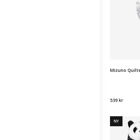
Mizuno Quilt
539 kr
NY