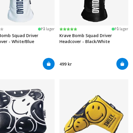
ter:
 5 mulige
Karakter:
5.0 av 5 mulige
På lager
På lager
Bomb Squad Driver
Krave Bomb Squad Driver
ver - White/Blue
Headcover - Black/White
499 kr