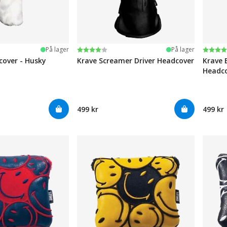
ge
Karakter:
4.0 av 5 mulige
Karak
4.0 av
På lager
På lager
over - Husky
Krave Screamer Driver Headcover
Krave 
Headco
499 kr
499 kr