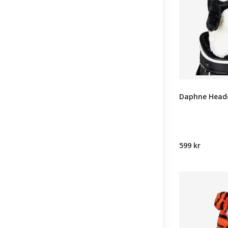
Daphne Headc
599 kr