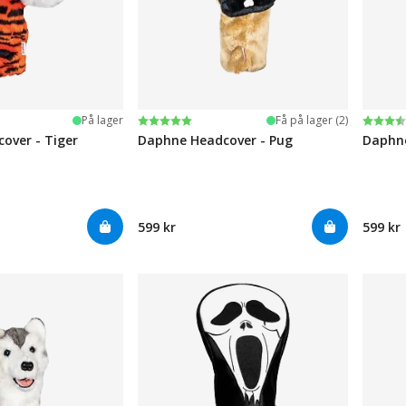
ge
Karakter:
5.0 av 5 mulige
Karak
3.7 av
På lager
Få på lager (2)
over - Tiger
Daphne Headcover - Pug
Daphne
599 kr
599 kr