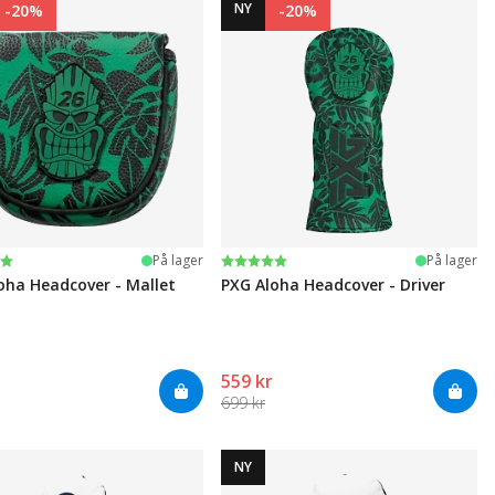
NY
-20%
-20%
ter:
 5 mulige
Karakter:
5.0 av 5 mulige
På lager
På lager
oha Headcover - Mallet
PXG Aloha Headcover - Driver
559 kr
699 kr
NY