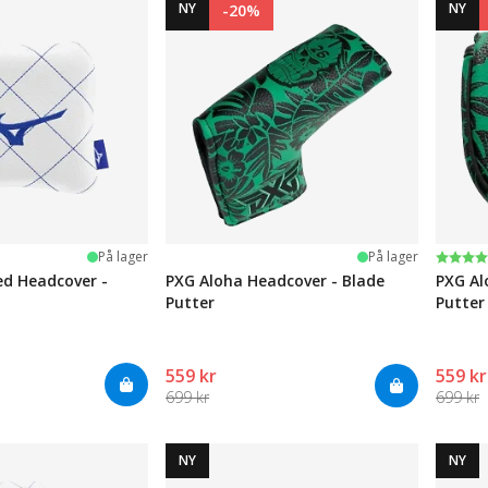
NY
NY
-20%
Karak
5.0 av
På lager
På lager
ed Headcover -
PXG Aloha Headcover - Blade
PXG Al
Putter
Putter
559 kr
559 kr
699 kr
699 kr
NY
NY