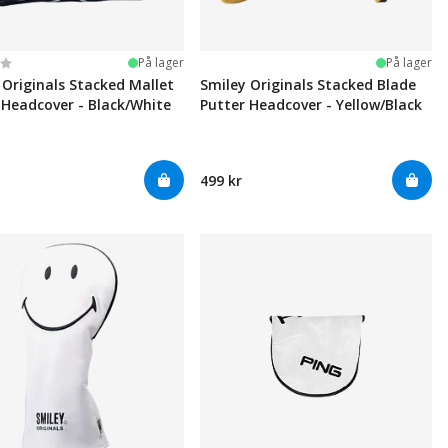
ter:
 5 mulige
På lager
På lager
 Originals Stacked Mallet
Smiley Originals Stacked Blade
 Headcover - Black/White
Putter Headcover - Yellow/Black
499 kr