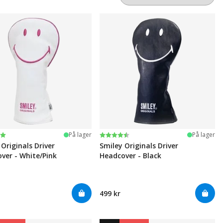
ter:
 5 mulige
Karakter:
4.6 av 5 mulige
På lager
På lager
 Originals Driver
Smiley Originals Driver
ver - White/Pink
Headcover - Black
499 kr