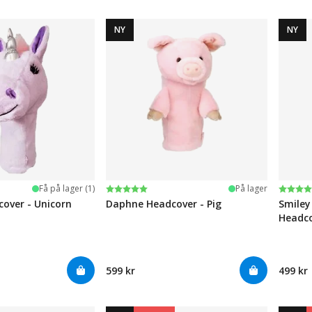
NY
NY
ge
Karakter:
5.0 av 5 mulige
Karak
5.0 av
Få på lager (1)
På lager
over - Unicorn
Daphne Headcover - Pig
Smiley
Headco
599 kr
499 kr