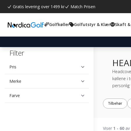
Gratis levering over 1499 kr
Match Prisen
Golfkøller
Golfutstyr & Klær
Skaft &
Filter
HEA
Pris
Headcovers
køllene i 
Merke
personlig
Farve
Tilbehør
Viser
1 - 60
av 