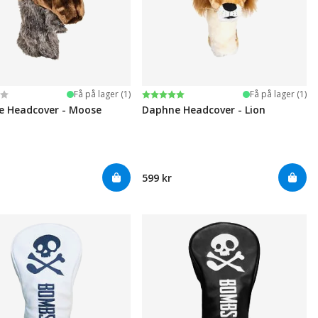
ter:
 5 mulige
Karakter:
5.0 av 5 mulige
Få på lager (1)
Få på lager (1)
 Headcover - Moose
Daphne Headcover - Lion
599 kr