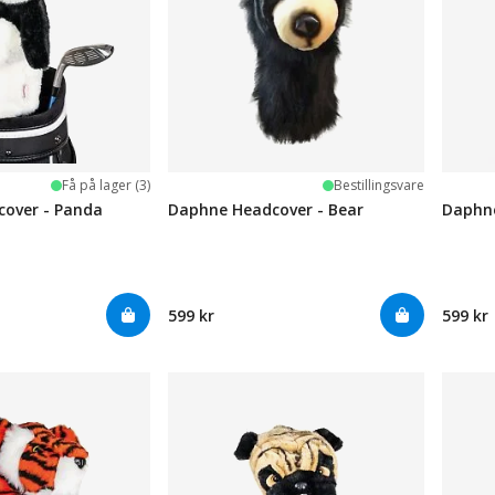
Få på lager (3)
Bestillingsvare
over - Panda
Daphne Headcover - Bear
Daphne
599 kr
599 kr