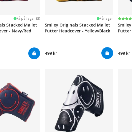
Karak
4.0 av
Få på lager (3)
På lager
als Stacked Mallet
Smiley Originals Stacked Mallet
Smiley
over - Navy/Red
Putter Headcover - Yellow/Black
Putter
499 kr
499 kr