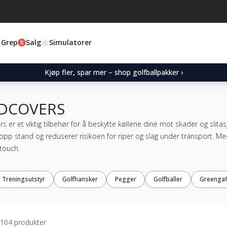
 Grep
Salg
Simulatorer
Kjøp fler, spar mer – shop golfballpakker ›
DCOVERS
 er et viktig tilbehør for å beskytte køllene dine mot skader og slita
topp stand og reduserer risikoen for riper og slag under transport. Me
 touch.
Treningsutstyr
Golfhansker
Pegger
Golfballer
Greengaf
104 produkter