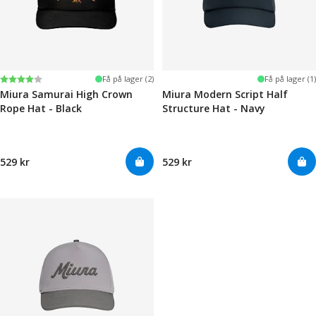
Karakter:
4.0 av 5 mulige
Få på lager (2)
Få på lager (1)
Miura Samurai High Crown
Miura Modern Script Half
Rope Hat - Black
Structure Hat - Navy
529 kr
529 kr