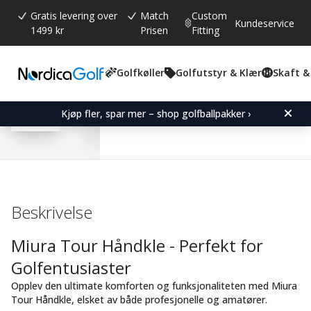
Gratis levering over
Match
Custom
Kundeservice
1499 kr
Prisen
Fitting
Golfkøller
Golfutstyr & Klær
Skaft &
Gjennomsnittskarakter:
2.5
(
stemmer:
2
)
Omtaler (
1
)
Miura Tour Towel - Whit
Kjøp fler, spar mer – shop golfballpakker ›
Beskrivelse
Miura Tour Håndkle - Perfekt for
Golfentusiaster
Opplev den ultimate komforten og funksjonaliteten med Miura
Tour Håndkle, elsket av både profesjonelle og amatører.