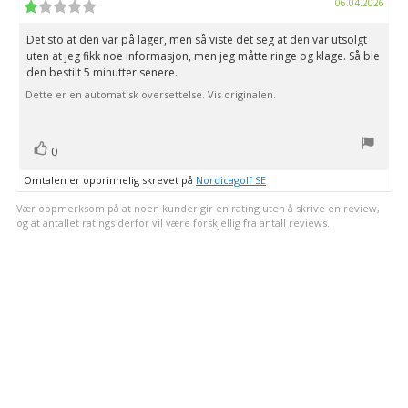
Dato
06.04.2026
Karakter:
for
1.0
kjøp:
av
Det sto at den var på lager, men så viste det seg at den var utsolgt
Omtaletekst:
5
uten at jeg fikk noe informasjon, men jeg måtte ringe og klage. Så ble
mulige
den bestilt 5 minutter senere.
Dette er en automatisk oversettelse. Vis originalen.
stemmer
Liker
0
Omtalen er opprinnelig skrevet på
Nordicagolf SE
Vær oppmerksom på at noen kunder gir en rating uten å skrive en review,
og at antallet ratings derfor vil være forskjellig fra antall reviews.