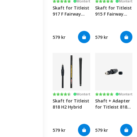
Karakter:
5.0 av 5 mulige
Karakter:
5.0 av 5 mulige
Montert
Montert
Skaft for Titleist
Skaft for Titleist
917 F Fairway
915 F Fairway
Wood
Wood
579 kr
579 kr
Karakter:
4.8 av 5 mulige
Karakter:
5.0 av 5 mulige
Montert
Montert
Skaft for Titleist
Shaft + Adapter
818 H2 Hybrid
for Titleist 818
H2 Hybrids
579 kr
579 kr