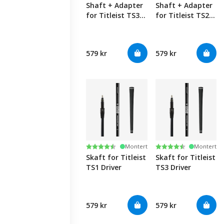
Shaft + Adapter
Shaft + Adapter
for Titleist TS3
for Titleist TS2
Drivers
Drivers
579 kr
579 kr
Karakter:
4.8 av 5 mulige
Karakter:
4.8 av 5 mulige
Montert
Montert
Skaft for Titleist
Skaft for Titleist
TS1 Driver
TS3 Driver
579 kr
579 kr