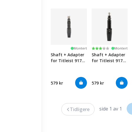
Karakter:
3.0 av 5 mulige
Montert
Montert
Shaft + Adapter
Shaft + Adapter
for Titleist 917
for Titleist 917
Fairway Woods
Drivers
579 kr
579 kr
side 1 av 1
Tidligere