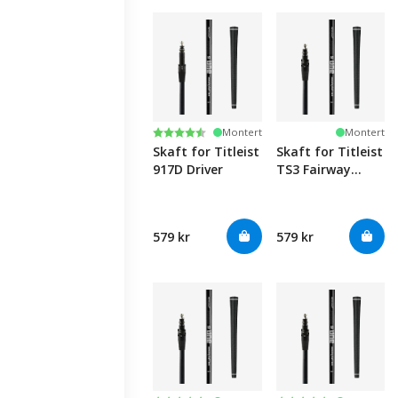
Karakter:
4.7 av 5 mulige
Montert
Montert
Skaft for Titleist
Skaft for Titleist
917D Driver
TS3 Fairway
Wood
579 kr
579 kr