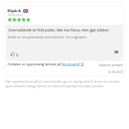
Forfatter:
Elijah A.
Omtaledato:
18.04.2022
Karakter:
5.0
av
Overraskende en flott putter, ikke noe fancy, men gjør jobben
Omtaletekst:
5
Dette er en automatisk oversettelse. Vis originalen.
mulige
stemmer
Liker
0
Omtalen er opprinnelig skrevet på
Nordicagolf SE
Eksternt verifisert
14.10.2023
Vær oppmerksom på at noen kunder gir en rating uten å skrive en review,
og at antallet ratings derfor vil være forskjellig fra antall reviews.