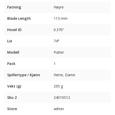
Fatning
Høyre
Blade Length
113 mm
Hosel ID
0.370"
Lie
74°
Modell
Putter
Pack
1
Spillertype / Kjønn
Herre, Dame
Vekt (g)
295 g
Sku 2
24010512
Store
admin