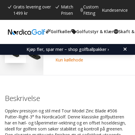
Gratis levering over
Match
Custom
Kundeservice
1499 kr
Prisen
Fitting
Golfkøller
Golfutstyr & Klær
Skaft &
Gjennomsnittskarakter:
4.8
(
stemmer:
10
)
Omtaler (
2
)
Zinc Blade Putter #506-R
Kjøp fler, spar mer – shop golfballpakker ›
Kun køllehode
Beskrivelse
Opplev presisjon og stil med Tour Model Zinc Blade #506
Putter-Right-3° fra NordicaGolf. Denne klassiske golfputteren
har en hæl- og tåperimeter-vektning og en offset hoseldesign,
ideell for golfere som søker stabilitet og kontroll på greenen.
Den elegante mattsvarte finishen gir et sofistikert utseende.