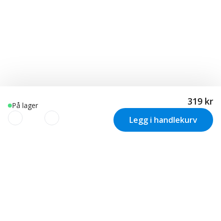
319 kr
På lager
Legg i handlekurv
VI BRUKER COOKIES
Vi bruker informasjonskapsler (cookies) på vår nettside til: •
Nødvendige funksjoner på nettsiden (Nødvendige). • Gjør
Nyhetsbrev