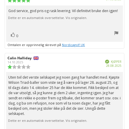
for
5.0
kjøp:
av
God service, god pris og rask levering. Vil definitivt bruke den igjen!
Omtaletekst:
5
Dette er en automatisk oversettelse. Vis originalen.
mulige
stemmer
Liker
0
Omtalen er opprinnelig skrevet på
Nordicagolf UK
Forfatter:
Colin Halliday
Omtaledato:
Verifisert
KJØPER
14.10.2025
Dato
28.08.2025
Karakter:
for
1.0
kjøp:
av
Uten tvil det verste selskapet jeg noen gang har handlet med. Kjøpte
Omtaletekst:
5
Wilson Triad-baller som viste seg å være på lager 28. august 25, og
mulige
til dags dato 14. oktober 25 har de ikke kommet. Fikk beskjed om at
de var utsolgt, så jeg kunne gi dem 2 uker, ingenting igjen. Jeg har
sendt en rekke e-poster frem og tilbake, det kommer snart osv. osv. i
dag, og ba om refusjon, noe som vil ta noen dager, har jeg fått
beskjed om, men jeg stoler ikke på det de sier. Unngå dette
selskapet.
Dette er en automatisk oversettelse. Vis originalen.