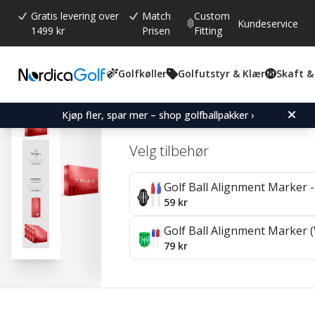
Gratis levering over
Match
Custom
Kundeservice
1499 kr
Prisen
Fitting
Golfkøller
Golfutstyr & Klær
Skaft &
Gjennomsnittskarakter:
4.3
(
stemmer:
71
)
Omtaler (
20
)
Wilson Triad - 4 Pack
Kjøp fler, spar mer – shop golfballpakker ›
Velg tilbehør
Golf Ball Alignment Marker - 
59 kr
Golf Ball Alignment Marker (
79 kr