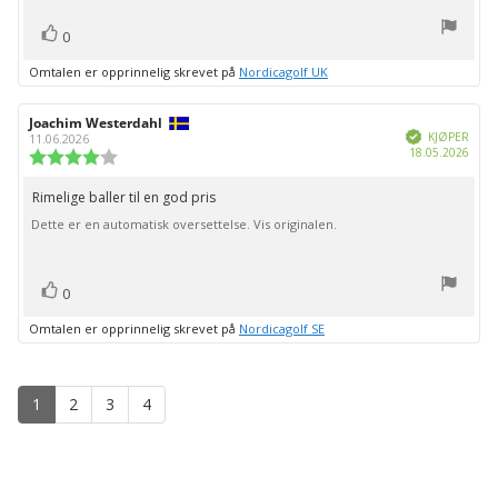
stemmer
Liker
0
Omtalen er opprinnelig skrevet på
Nordicagolf UK
Forfatter:
Joachim Westerdahl
Omtaledato:
Verifisert
KJØPER
11.06.2026
Dato
18.05.2026
Karakter:
for
4.0
kjøp:
av
Rimelige baller til en god pris
Omtaletekst:
5
Dette er en automatisk oversettelse. Vis originalen.
mulige
stemmer
Liker
0
Omtalen er opprinnelig skrevet på
Nordicagolf SE
1
2
3
4