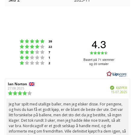
4.3
Karakter: 5 av 5 mulige
stemmer
39
Karakter: 4 av 5 mulige
stemmer
22
Karakter: 3 av 5 mulige
Karakter:
stemmer
7
Karakter: 2 av 5 mulige
stemmer
1
4.3
Basert på 71 stemmer
Karakter: 1 av 5 mulige
stemmer
2
og 20 omtaler
av
5
mulige
Forfatter:
Ian Norton
Omtaledato:
Verifisert
KJØPER
27.08.2025
Dato
15.07.2025
Karakter:
for
4.0
kjøp:
av
Jeg har spilt med utallige baller, men jeg elsker disse. For pengene,
Omtaletekst:
5
og hvis du kan få et godt kjøp, er de blant de beste der ute. Det var
mulige
litt forsinkelse på ballene, men det sto det da jeg bestilte, så ingen
klager. Det tok rundt 3 uker, men jeg hadde ikke noe travelt, så alt
var bra. Nordicagolf er et godt selskap å handle med, og de
informerte meg om fremdriften. Ville definitivt kjøpt fra dem igjen, så