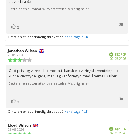
alt var bra 👍
Dette er en automatisk oversettelse. Vis originalen.
stemmer
Liker
0
Omtalen er opprinnelig skrevet på
Nordicagolf UK
Forfatter:
Jonathan Wilson
Omtaledato:
Verifisert
KJØPER
26.05.2026
Dato
02.05.2026
Karakter:
for
3.0
kjøp:
av
God pris, og varene ble mottatt. Kanskje leveringsforventningene
Omtaletekst:
5
kunne vært tydeligere, men jeg var fornøyd med å vente i 2 uker.
mulige
Dette er en automatisk oversettelse. Vis originalen.
stemmer
Liker
0
Omtalen er opprinnelig skrevet på
Nordicagolf UK
Forfatter:
Lloyd Wilson
Omtaledato:
Verifisert
KJØPER
28.05.2026
Dato
07.05.2026
Karakter: