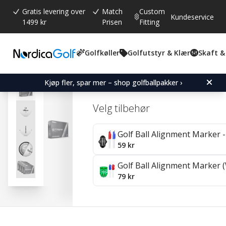
Gratis levering over
Match
Custom
Kundeservice
1499 kr
Prisen
Fitting
Golfkøller
Golfutstyr & Klær
Skaft &
Gjennomsnittskarakter:
3.0
(
stemmer:
1
)
Wilson Staff Model X - 4 
Kjøp fler, spar mer – shop golfballpakker ›
Velg tilbehør
Golf Ball Alignment Marker - 
59 kr
Golf Ball Alignment Marker (
79 kr