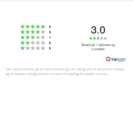
3.0
Karakter: 5 av 5 mulige
stemmer
0
Karakter: 4 av 5 mulige
stemmer
0
Karakter: 3 av 5 mulige
Karakter:
stemmer
1
Karakter: 2 av 5 mulige
stemmer
0
3.0
Basert på 1 stemmer og
Karakter: 1 av 5 mulige
stemmer
0
0 omtaler
av
5
mulige
Vær oppmerksom på at noen kunder gir en rating uten å skrive en review,
og at antallet ratings derfor vil være forskjellig fra antall reviews.