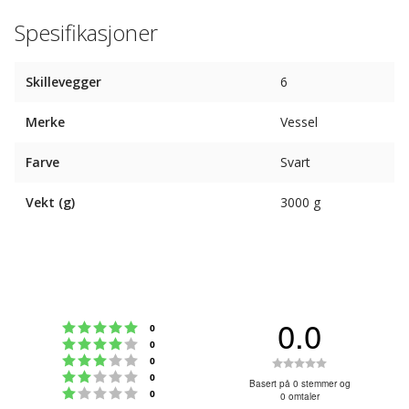
Spesifikasjoner
Skillevegger
6
Merke
Vessel
Farve
Svart
Vekt (g)
3000 g
0.0
Karakter: 5 av 5 mulige
stemmer
0
Karakter: 4 av 5 mulige
stemmer
0
Karakter: 3 av 5 mulige
Karakter:
stemmer
0
Karakter: 2 av 5 mulige
stemmer
0
0.0
Basert på 0 stemmer og
Karakter: 1 av 5 mulige
stemmer
0
0 omtaler
av