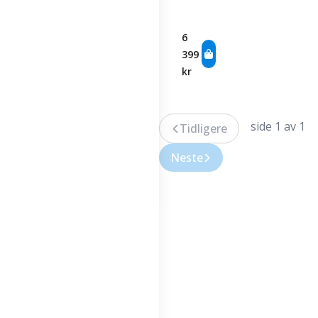
Commercial
Simulator
Pro -
6
B2B
399
Leasing
kr
Pack
side 1 av 1
Tidligere
Neste