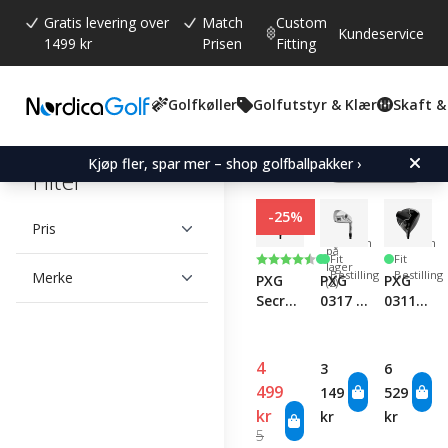
Gratis levering over
Match
Custom
Kundeservice
1499 kr
Prisen
Fitting
Golfkøller
Golfutstyr & Klær
Skaft &
Viser 6
Kjøp fler, spar mer – shop golfballpakker ›
produkter
Filter
-25%
Pris
Få
Custom
Custom
på
Karakter:
4.5 av 5 mulige
Fit
Fit
lager
Bestilling
Bestilling
Merke
PXG
PXG
PXG
(2)
Secret
0317 X
0311
Weapon
Driving
Black
Mini
Iron
Ops
Driver
Tour 1
4
3
6
Driver
499
149
529
kr
kr
kr
5