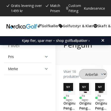
Gratis levering over
Match
Custom
Kundeservice
1499 kr
Prisen
Fitting
Golfkøller
Golfutstyr & Klær
Skaft &
Original
Kjøp fler, spar mer – shop golfballpakker ›
Penguin
Filter
Pris
Merke
Viser 16
produkter
NY
NY
NY
På
På
På
lager
lager
lager
Original
Original
Original
Penguin
Penguin
Penguin