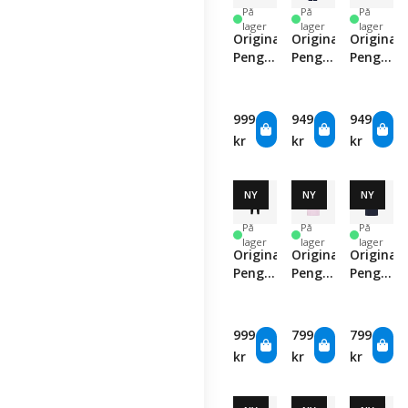
På
På
På
lager
lager
lager
Original
Original
Original
Penguin
Penguin
Penguin
Performance
Pete's
Players
Earl
Tee
9"
Hoodie
Time
Short
999
949
949
-
Polo -
-
kr
kr
kr
Caviar
Malibu
Caviar
Blue
NY
NY
NY
På
På
På
lager
lager
lager
Original
Original
Original
Penguin
Penguin
Penguin
Players
Pete's
Pete's
Trouser
Solid
Solid
-
Polo -
Polo -
999
799
799
Caviar
Pirouette
Black
kr
kr
kr
Iris