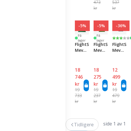
473
537
kr
kr
-5%
-5%
-36%
På
På
Karakte
3.0 av 5
lager
lager
FlightScope
FlightScope
FlightSc
Mevo
Mevo
Mevo+
Gen2
Gen2
Pro
Hi-
Hi-
Package
Speed
Speed
& Face
18
18
12
Pro
Net
Impact
746
275
499
Net
Pack
Location
kr
kr
kr
Pack
Softwar
19
19
19
733
237
479
kr
kr
kr
side 1 av 1
Tidligere