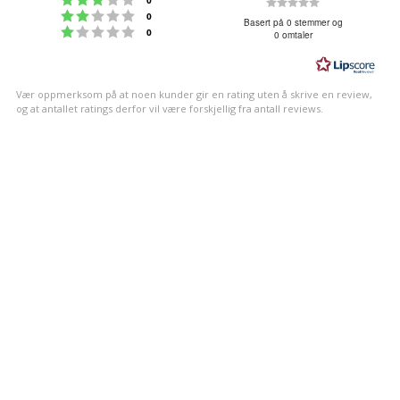
Karakter:
0
Karakter: 2 av 5 mulige
stemmer
0
0.0
Basert på 0 stemmer og
Karakter: 1 av 5 mulige
stemmer
0
0 omtaler
av
5
mulige
Vær oppmerksom på at noen kunder gir en rating uten å skrive en review,
og at antallet ratings derfor vil være forskjellig fra antall reviews.