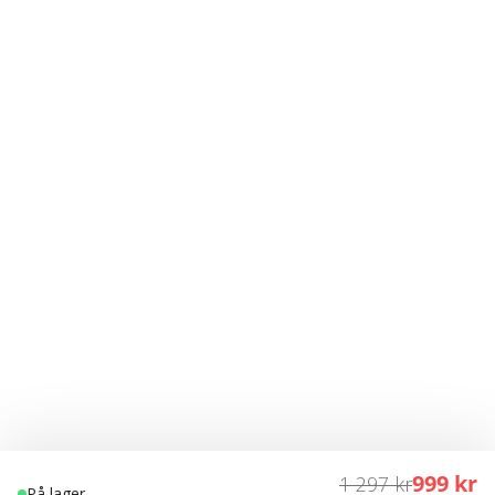
999 kr
1 297 kr
På lager