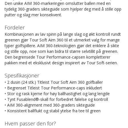
Den unike AIM 360-markeringen omslutter ballen med en
tydelig 360-graders sikteguide som hjelper deg med å stille opp
putter og slag mer konsekvent.
Fordeler
Kombinasjonen av lav spinn på lange slag og økt kontroll rundt
greenen gjør Tour Soft Aim 360 til et utmerket valg for mange
typer golfspillere. AIM 360-teknologien gjør det enklere å sikte
og stille opp, noe som kan bidra til større selvtillit på greenen.
Den begrensede Tour Performance-capsen kompletterer
pakken med et eksklusivt design inspirert av Tour Soft-serien.
Spesifikasjoner
• 2 dusin (24 stk.) Titleist Tour Soft Aim 360 golfballer
• Begrenset Titleist Tour Performance-caps inkludert
• Stor og rask kjerne for høy ballhastighet og lang lengde
• Tynt Fusablend®-skall for forbedret følelse og kontroll
• AIM 360-alignment med 360-graders sikteguide
• Konsistent ballflukt og stabil ytelse fra tee til green
Hvem passer den for?