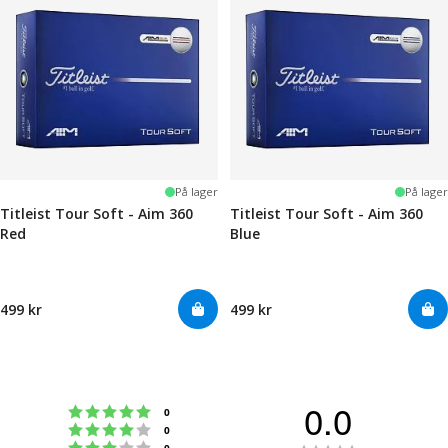
På lager
På lager
Titleist Tour Soft - Aim 360
Titleist Tour Soft - Aim 360
Red
Blue
499 kr
499 kr
0.0
Karakter: 5 av 5 mulige
stemmer
0
Karakter: 4 av 5 mulige
stemmer
0
Karakter: 3 av 5 mulige
stemmer