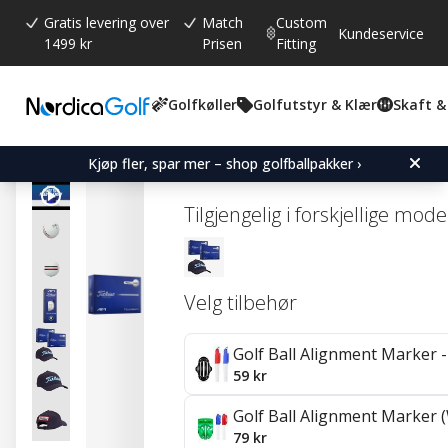
Gratis levering over
Match
Custom
Kundeservice
1499 kr
Prisen
Fitting
Golfkøller
Golfutstyr & Klær
Skaft &
Gjennomsnittskarakter:
0.0
(
stemmer:
0
)
Titleist Tour Soft Aim 36
Kjøp fler, spar mer – shop golfballpakker ›
Tilgjengelig i forskjellige mode
Velg tilbehør
Golf Ball Alignment Marker - 
59 kr
Golf Ball Alignment Marker (
79 kr