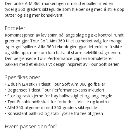
Den unike AIM 360-markeringen omslutter ballen med en
tydelig 360-graders sikteguide som hjelper deg med å stille opp
putter og slag mer konsekvent.
Fordeler
Kombinasjonen av lav spinn på lange slag og økt kontroll rundt
greenen gjør Tour Soft Aim 360 til et utmerket valg for mange
typer golfspillere. AIM 360-teknologien gjør det enklere å sikte
og stille opp, noe som kan bidra til større selvtillit på greenen.
Den begrensede Tour Performance-capsen kompletterer
pakken med et eksklusivt design inspirert av Tour Soft-serien.
Spesifikasjoner
• 2 dusin (24 stk.) Titleist Tour Soft Aim 360 golfballer
• Begrenset Titleist Tour Performance-caps inkludert
• Stor og rask kjerne for høy ballhastighet og lang lengde
• Tynt Fusablend®-skall for forbedret følelse og kontroll
• AIM 360-alignment med 360-graders sikteguide
• Konsistent ballflukt og stabil ytelse fra tee til green
Hvem passer den for?