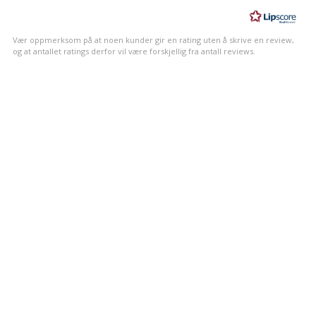
av
5
mulige
Vær oppmerksom på at noen kunder gir en rating uten å skrive en review,
og at antallet ratings derfor vil være forskjellig fra antall reviews.