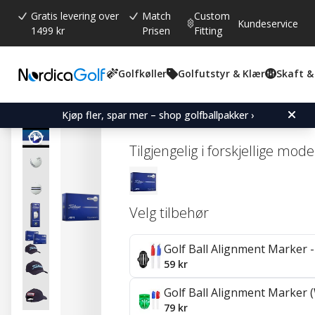
Gratis levering over
Match
Custom
Kundeservice
1499 kr
Prisen
Fitting
Golfkøller
Golfutstyr & Klær
Skaft &
Gjennomsnittskarakter:
0.0
(
stemmer:
0
)
Titleist Tour Soft Aim 36
Kjøp fler, spar mer – shop golfballpakker ›
Tilgjengelig i forskjellige mode
Velg tilbehør
Golf Ball Alignment Marker - 
59 kr
Golf Ball Alignment Marker (
79 kr