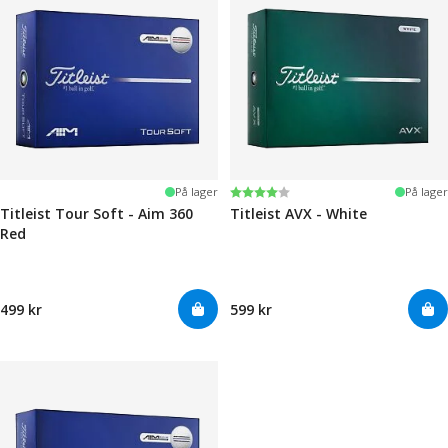
Karakter:
4.0 av 5 mulige
På lager
På lager
Titleist Tour Soft - Aim 360
Titleist AVX - White
Red
499 kr
599 kr