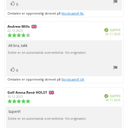
stemmer
Liker
0
Omtalen er opprinnelig skrevet på
Nordicagolf NL
Forfatter:
Andrew Mills
Omtaledato:
Verifisert
KJØPER
22.12.2025
Dato
29.11.2025
Karakter:
for
4.0
kjøp:
av
Alt bra, takk
Omtaletekst:
5
Dette er en automatisk oversettelse. Vis originalen.
mulige
stemmer
Liker
0
Omtalen er opprinnelig skrevet på
Nordicagolf UK
Forfatter:
Golf Arena Renè HOLST
Omtaledato:
Verifisert
KJØPER
10.12.2025
Dato
18.11.2025
Karakter:
for
5.0
kjøp:
av
Supert!!
Omtaletekst:
5
Dette er en automatisk oversettelse. Vis originalen.
mulige