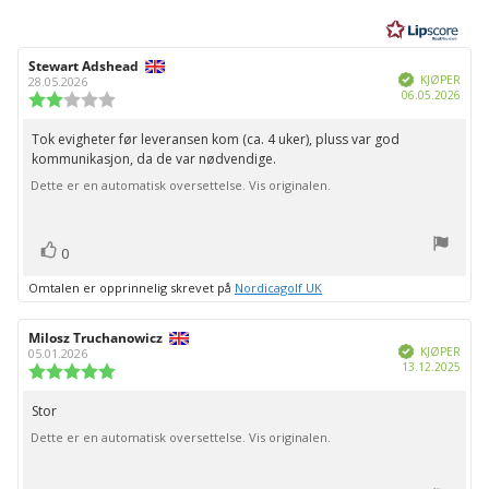
av
5
mulige
Forfatter:
Stewart Adshead
Omtaledato:
Verifisert
KJØPER
28.05.2026
Dato
06.05.2026
Karakter:
for
2.0
kjøp:
av
Tok evigheter før leveransen kom (ca. 4 uker), pluss var god
Omtaletekst:
5
kommunikasjon, da de var nødvendige.
mulige
Dette er en automatisk oversettelse. Vis originalen.
stemmer
Liker
0
Omtalen er opprinnelig skrevet på
Nordicagolf UK
Forfatter:
Milosz Truchanowicz
Omtaledato:
Verifisert
KJØPER
05.01.2026
Dato
13.12.2025
Karakter:
for
5.0
kjøp:
av
Stor
Omtaletekst:
5
Dette er en automatisk oversettelse. Vis originalen.
mulige