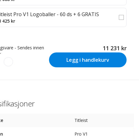
itleist Pro V1 Logoballer - 60 ds + 6 GRATIS
3 425 kr
11 231 kr
ingsvare - Sendes innen
r
Legg i handlekurv
ifikasjoner
ke
Titleist
en
Pro V1