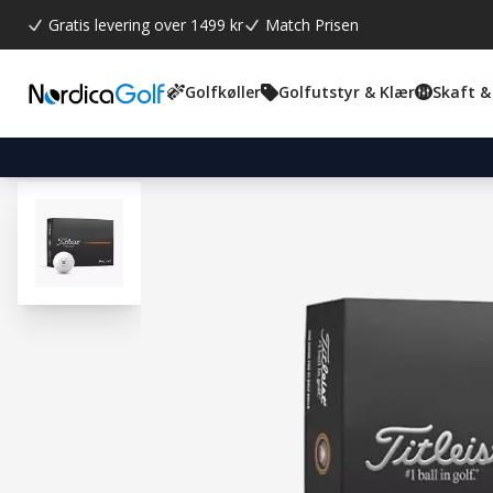
Gratis levering over 1499 kr
Match Prisen
Golfkøller
Golfutstyr & Klær
Skaft &