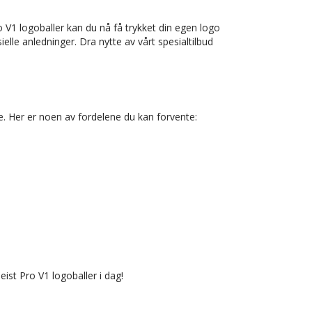
o V1 logoballer kan du nå få trykket din egen logo
elle anledninger. Dra nytte av vårt spesialtilbud
lse. Her er noen av fordelene du kan forvente:
leist Pro V1 logoballer i dag!