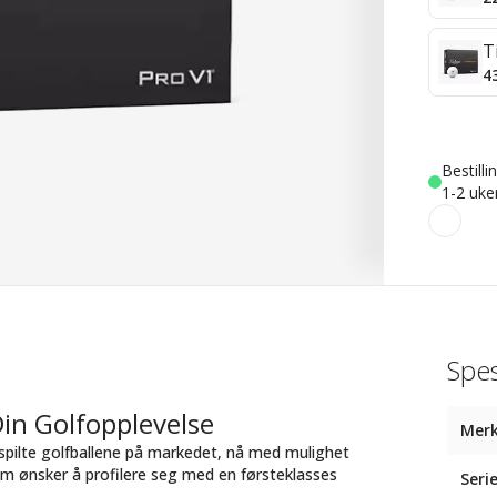
T
4
Bestill
1-2 uke
Spes
 Din Golfopplevelse
Mer
t spilte golfballene på markedet, nå med mulighet
om ønsker å profilere seg med en førsteklasses
Seri