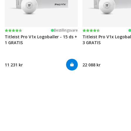
Karakter:
4.6 av 5 mulige
Karakter:
4.6 av 5 mulige
Bestillingsvare
Titleist Pro V1x Logoballer - 15 ds +
Titleist Pro V1x Logobal
1 GRATIS
3 GRATIS
11 231 kr
22 088 kr