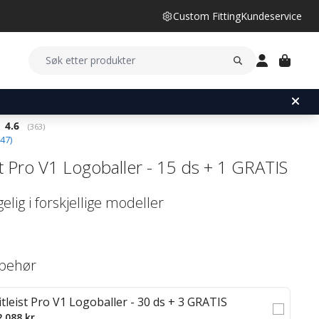
Custom Fitting
Kundeservice
Gjennomsnittskarakter:
4.6
(
stemmer:
363
)
47
)
ist Pro V1 Logoballer - 15 ds + 1 GRATIS
gelig i forskjellige modeller
lbehør
itleist Pro V1 Logoballer - 30 ds + 3 GRATIS
2 088 kr