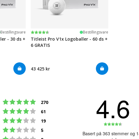
Karakter:
4.6 av 5 mulige
Bestillingsvare
Bestillingsvare
ler - 30 ds +
Titleist Pro V1x Logoballer - 60 ds +
6 GRATIS
43 425 kr
4.6
Karakter: 5 av 5 mulige
stemmer
270
Karakter: 4 av 5 mulige
stemmer
61
Karakter: 3 av 5 mulige
stemmer
19
Karakte
Karakter: 2 av 5 mulige
stemmer
5
4.6
Basert på 363 stemmer og 
Karakter: 1 av 5 mulige
av
stemmer