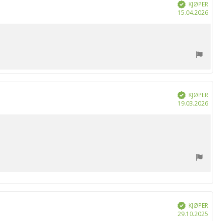
KJØPER
Verifisert
Dat
15.04.2026
for
kjøp
KJØPER
Verifisert
Dat
19.03.2026
for
kjøp
KJØPER
Verifisert
Dat
29.10.2025
for