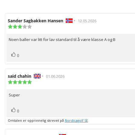
Forfatter:
Sander Sagbakken Hansen
•
Omtaledato:
12.05.2026
Karakter:
3.0
av
Noen baller var litt for lav standard til å være klasse A og B
Omtaletekst:
5
mulige
stemmer
Liker
0
Forfatter:
said chahin
•
Omtaledato:
01.06.2026
Karakter:
5.0
av
Super
Omtaletekst:
5
mulige
stemmer
Liker
0
Omtalen er opprinnelig skrevet på
Nordicagolf SE