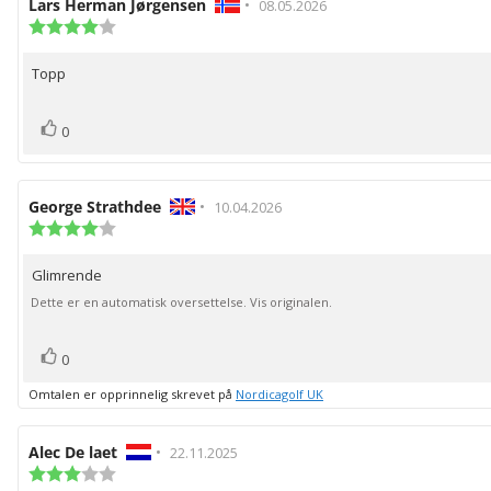
Forfatter:
Lars Herman Jørgensen
•
Omtaledato:
08.05.2026
Karakter:
4.0
av
Topp
Omtaletekst:
5
mulige
stemmer
Liker
0
Forfatter:
George Strathdee
•
Omtaledato:
10.04.2026
Karakter:
4.0
av
Glimrende
Omtaletekst:
5
mulige
Dette er en automatisk oversettelse. Vis originalen.
stemmer
Liker
0
Omtalen er opprinnelig skrevet på
Nordicagolf UK
Forfatter:
Alec De laet
•
Omtaledato:
22.11.2025
Karakter:
3.0