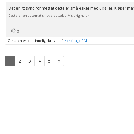
av
Det er litt synd for meg at dette er små esker med 6 køller. Kjøper man 
Omtaletekst:
5
mulige
Dette er en automatisk oversettelse. Vis originalen.
stemmer
Liker
0
Omtalen er opprinnelig skrevet på
Nordicagolf NL
1
2
3
4
5
»