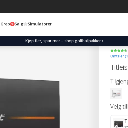
 Grep
Salg
Simulatorer
Kjøp fler, spar mer – shop golfballpakker ›
Omtaler (
1
Title
Tilgjen
Velg ti
T
2