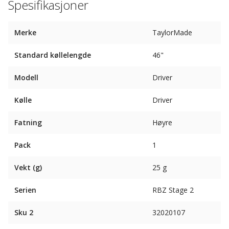
Spesifikasjoner
Merke
TaylorMade
Standard køllelengde
46"
Modell
Driver
Kølle
Driver
Fatning
Høyre
Pack
1
Vekt (g)
25 g
Serien
RBZ Stage 2
Sku 2
32020107