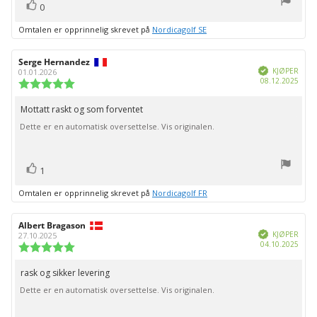
stemmer
Liker
0
Omtalen er opprinnelig skrevet på
Nordicagolf SE
Forfatter:
Serge Hernandez
Omtaledato:
Verifisert
KJØPER
01.01.2026
Dato
08.12.2025
Karakter:
for
5.0
kjøp:
av
Mottatt raskt og som forventet
Omtaletekst:
5
Dette er en automatisk oversettelse. Vis originalen.
mulige
stemmer
Liker
1
Omtalen er opprinnelig skrevet på
Nordicagolf FR
Forfatter:
Albert Bragason
Omtaledato:
Verifisert
KJØPER
27.10.2025
Dato
04.10.2025
Karakter:
for
5.0
kjøp:
av
rask og sikker levering
Omtaletekst:
5
Dette er en automatisk oversettelse. Vis originalen.
mulige