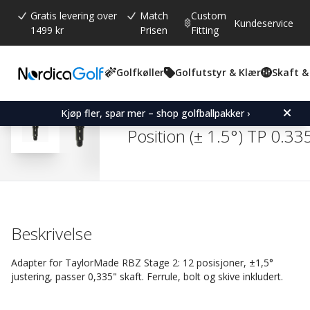
Gratis levering over
Match
Custom
Kundeservice
1499 kr
Prisen
Fitting
Golfkøller
Golfutstyr & Klær
Skaft &
Gjennomsnittskarakter:
4.8
(
stemmer:
527
)
Omtaler (
438
)
TaylorMade RBZ Stage 2 
Kjøp fler, spar mer – shop golfballpakker ›
Position (± 1.5°) TP 0.335
Beskrivelse
Adapter for TaylorMade RBZ Stage 2: 12 posisjoner, ±1,5°
justering, passer 0,335" skaft. Ferrule, bolt og skive inkludert.