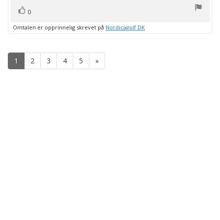
stemmer
Liker
0
Omtalen er opprinnelig skrevet på
Nordicagolf DK
1
2
3
4
5
»