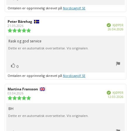
Omtalen er opprinnelig skrevet på
Nordicagolf SE
Forfatter:
Peter Bärehag
Omtaledato:
Verifisert
KJØPER
21.05.2026
Dato
26.04.2026
Karakter:
for
5.0
kjøp:
av
Rask og god service
Omtaletekst:
5
Dette er en automatisk oversettelse. Vis originalen.
mulige
stemmer
Liker
0
Omtalen er opprinnelig skrevet på
Nordicagolf SE
Forfatter:
Martina Fransson
Omtaledato:
Verifisert
KJØPER
03.04.2026
Dato
12.03.2026
Karakter:
for
5.0
kjøp:
av
BH
Omtaletekst:
5
Dette er en automatisk oversettelse. Vis originalen.
mulige