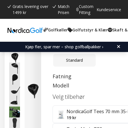
Gratis levering over
Match
Custom
Kundeservice
1499 kr
Prisen
Fitting
Golfkøller
Golfutstyr & Klær
Skaft &
Gjennomsnittskarakter:
0.0
(
stemmer:
0
)
TaylorMade Qi4D Shadowf
Kjøp fler, spar mer – shop golfballpakker ›
Standard
Fatning
Modell
Velg tilbehør
NordicaGolf Tees 70 mm 35-
19 kr