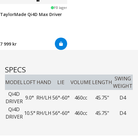
På lager
TaylorMade Qi4D Max Driver
7 999 kr
SPECS
SWING
MODEL
LOFT
HAND
LIE
VOLUME
LENGTH
WEIGHT
Qi4D
9.0°
RH/LH
56°-60°
460cc
45.75"
D4
DRIVER
Qi4D
10.5°
RH/LH
56°-60°
460cc
45.75"
D4
DRIVER