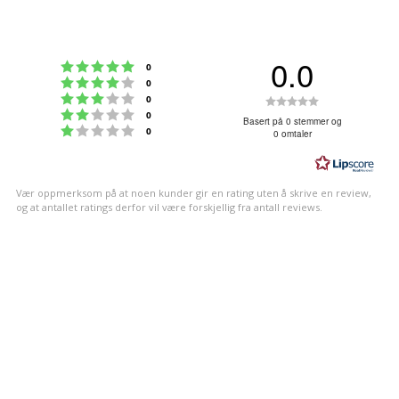
0.0
Karakter: 5 av 5 mulige
stemmer
0
Karakter: 4 av 5 mulige
stemmer
0
Karakter: 3 av 5 mulige
Karakter:
stemmer
0
Karakter: 2 av 5 mulige
stemmer
0
0.0
Basert på 0 stemmer og
Karakter: 1 av 5 mulige
stemmer
0
0 omtaler
av
5
mulige
Vær oppmerksom på at noen kunder gir en rating uten å skrive en review,
og at antallet ratings derfor vil være forskjellig fra antall reviews.