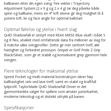
ballbanen etter din egen sving. Fire vekter i Trajectory
Adjustment System (2 x 9 g og 2 x 4 g) lar deg påvirke både
spinn og ballbane, mens en 4° loft sleeve gir deg mulighet til å
justere loft, lie og face angle for optimal ballstart.
Optimal følelse og ytelse i hvert slag
Qi4D Shadowfall er utstyrt med REAX MR50 Blue-skaft i både S
og R flex, utviklet med omfattende data fra millioner av slag for
å matche ulike svingprofiler. Dette gir mer sentrert treff, økt
hastighet og forbedret presisjon. Grepet er Golf Pride Z-Grip
Black/Silver, som gir et stabilt og konsekvent grep gjennom hele
svingen.
Flere teknologier for maksimal ytelse
Speed Pocket og multi-material konstruksjon sikrer høy
ballhastighet selv ved lave treff, samt en stabil og kraftfull
lydprofil. TaylorMade Qi4D Shadowfall Driver er det
gjennomtenkte valget for spillere som ønsker justerbarhet,
moderne teknologi og et distinkt uttrykk på banen.
Spesifikasjoner