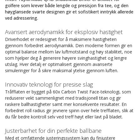
golfere som krever både lengde og presisjon fra tee, og den
høyglansede svarte designen gir et sofistikert inntrykk allerede
ved adressering.
Avansert aerodynamikk for eksplosiv hastighet
Driverhodet er redesignet for å maksimere hastigheten
gjennom forbedret aerodynamikk. Den moderne formen gir en
optimal balanse mellom lav luftmotstand og høy stabilitet, noe
som hjelper deg å generere høyere svinghastighet og lengre
utslag. Hver detalj er optimalisert gjennom avanserte
simuleringer for å sikre maksimal ytelse gjennom luften.
Innovativ teknologi for presise slag
Tråfflaten er bygget på 60x Carbon Twist Face-teknologi, som
reduserer vekt sammenlignet med tradisjonell titan og gir
raskere ballhastigheter samt mer konsekvente resultater. En
forbedret roll radius gir jevnere spinn over hele trefflaten, slik at
du får bedre kontroll selv ved treff høyt eller lavt på bladet.
Justerbarhet for din perfekte ballbane
Med et omfattende justeringssystem kan du finjustere