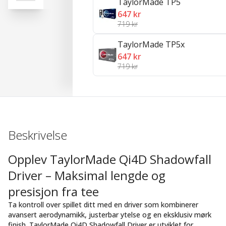
TaylorMade TP5
647 kr
719 kr
TaylorMade TP5x
647 kr
719 kr
Beskrivelse
Opplev TaylorMade Qi4D Shadowfall
Driver – Maksimal lengde og
presisjon fra tee
Ta kontroll over spillet ditt med en driver som kombinerer
avansert aerodynamikk, justerbar ytelse og en eksklusiv mørk
finish. TaylorMade Qi4D Shadowfall Driver er utviklet for