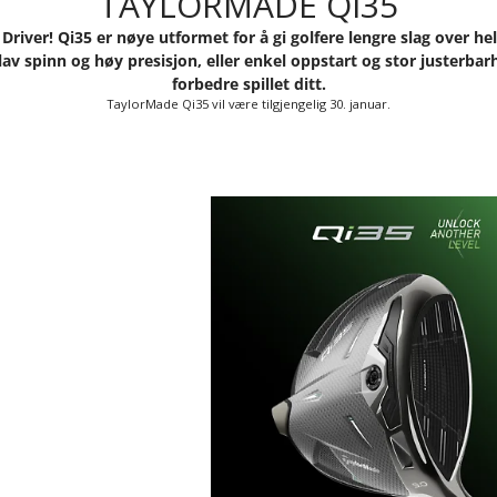
TAYLORMADE Qi35
river! Qi35 er nøye utformet for å gi golfere lengre slag over he
v spinn og høy presisjon, eller enkel oppstart og stor justerbarh
forbedre spillet ditt.
TaylorMade Qi35 vil være tilgjengelig 30. januar.