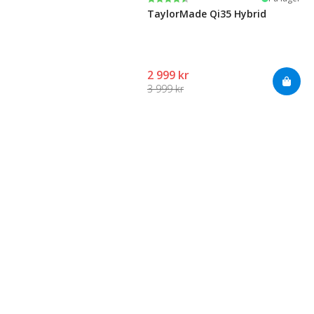
TaylorMade Qi35 Hybrid
2 999 kr
3 999 kr