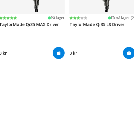
Karakter:
5.0 av 5 mulige
Karakter:
3.0 av 5 mulige
På lager
Få på lager (2
TaylorMade Qi35 MAX Driver
TaylorMade Qi35 LS Driver
0 kr
0 kr