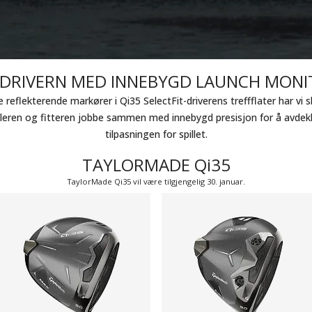
 DRIVERN MED INNEBYGD LAUNCH MONI
e reflekterende markører i Qi35 SelectFit-driverens treffflater har vi
pilleren og fitteren jobbe sammen med innebygd presisjon for å avde
tilpasningen for spillet.
TAYLORMADE Qi35
TaylorMade Qi35 vil være tilgjengelig 30. januar.