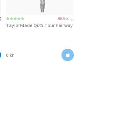
Karakter:
5.0 av 5 mulige
)
Utsolgt
TaylorMade Qi35 Tour Fairway
0 kr