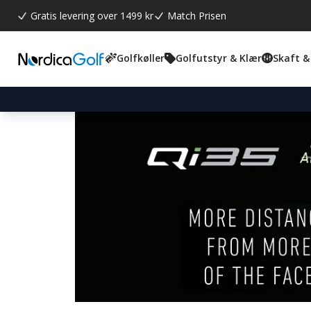
Gratis levering over 1499 kr
Match Prisen
Golfkøller
Golfutstyr & Klær
Skaft &