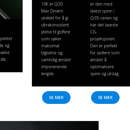
10K er Qi35
er den med
Max Drivern
lavest spinn i
utviklet for å gi
Qi35-serien og
ultrakonsistent
har det laveste
ytelse til golfere
CG-
spekter
som søker
projeksjonen.
gde og
maksimal
Den er perfekt
npakke
tilgivelse og
for spillere som
lit.
samtidig ønsker
ønsker å
imponerende
optimalisere
lengde.
spinn og utslag.
SE MER
SE MER