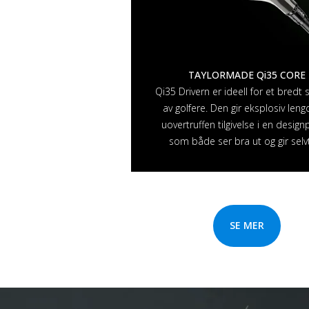
TAYLORMADE Qi35 CORE
Qi35 Drivern er ideell for et bredt 
av golfere. Den gir eksplosiv len
uovertruffen tilgivelse i en desig
som både ser bra ut og gir selvtil
SE MER