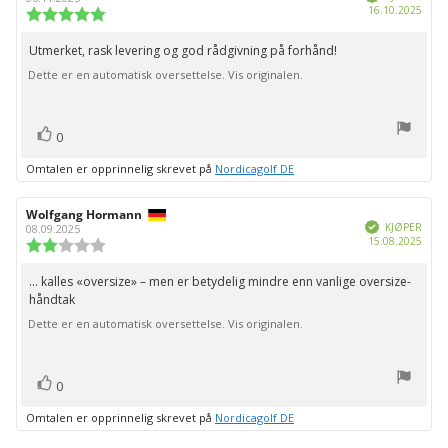
Dato
16.10.2025
Karakter:
for
5.0
kjøp:
av
Utmerket, rask levering og god rådgivning på forhånd!
Omtaletekst:
5
Dette er en automatisk oversettelse. Vis originalen.
mulige
stemmer
Liker
0
Omtalen er opprinnelig skrevet på
Nordicagolf DE
Forfatter:
Wolfgang Hormann
Omtaledato:
Verifisert
KJØPER
08.09.2025
Dato
15.08.2025
Karakter:
for
2.0
kjøp:
av
... kalles «oversize» – men er betydelig mindre enn vanlige oversize-
Omtaletekst:
5
håndtak
mulige
Dette er en automatisk oversettelse. Vis originalen.
stemmer
Liker
0
Omtalen er opprinnelig skrevet på
Nordicagolf DE