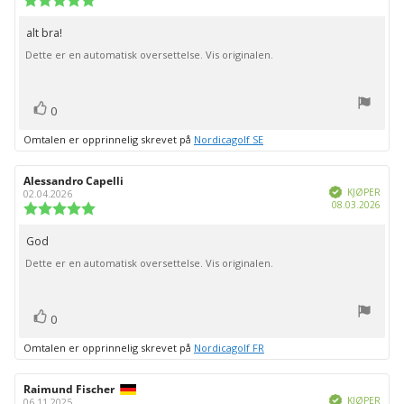
for
5.0
kjøp:
av
alt bra!
Omtaletekst:
5
Dette er en automatisk oversettelse. Vis originalen.
mulige
stemmer
Liker
0
Omtalen er opprinnelig skrevet på
Nordicagolf SE
Forfatter:
Alessandro Capelli
Omtaledato:
Verifisert
KJØPER
02.04.2026
Dato
08.03.2026
Karakter:
for
5.0
kjøp:
av
God
Omtaletekst:
5
Dette er en automatisk oversettelse. Vis originalen.
mulige
stemmer
Liker
0
Omtalen er opprinnelig skrevet på
Nordicagolf FR
Forfatter:
Raimund Fischer
Omtaledato:
Verifisert
KJØPER
06.11.2025