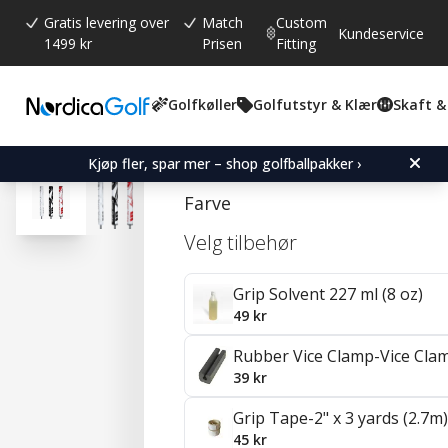
Gratis levering over
Match
Custom
Kundeservice
1499 kr
Prisen
Fitting
Golfkøller
Golfutstyr & Klær
Skaft &
Gjennomsnittskarakter:
4.7
(
stemmer:
107
)
Omtaler (
22
)
SuperStroke Zenergy Tou
Kjøp fler, spar mer – shop golfballpakker ›
Farve
Velg tilbehør
Grip Solvent 227 ml (8 oz)
49 kr
Rubber Vice Clamp-Vice Cla
39 kr
Grip Tape-2" x 3 yards (2.7m)
45 kr