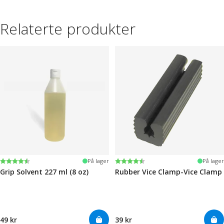
Relaterte produkter
Karakter:
4.6 av 5 mulige
Karakter:
4.6 av 5 mulige
På lager
På lager
Grip Solvent 227 ml (8 oz)
Rubber Vice Clamp-Vice Clamp
49 kr
39 kr