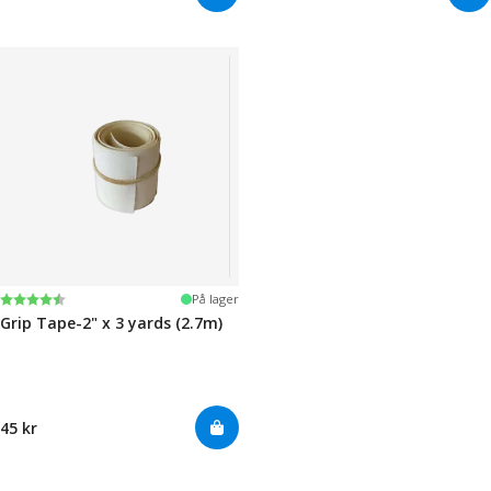
Karakter:
4.5 av 5 mulige
På lager
Grip Tape-2" x 3 yards (2.7m)
45 kr