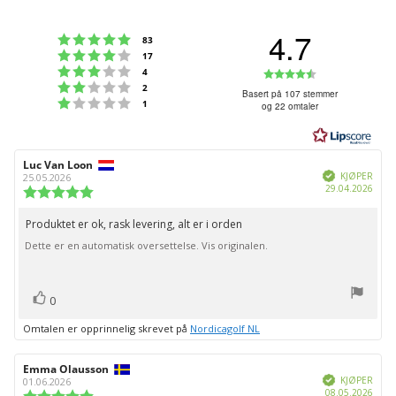
4.7
Karakter: 5 av 5 mulige
stemmer
83
Karakter: 4 av 5 mulige
stemmer
17
Karakter: 3 av 5 mulige
Karakter:
stemmer
4
Karakter: 2 av 5 mulige
stemmer
2
4.7
Basert på 107 stemmer
Karakter: 1 av 5 mulige
stemmer
1
og 22 omtaler
av
5
mulige
Forfatter:
Luc Van Loon
Omtaledato:
Verifisert
KJØPER
25.05.2026
Dato
29.04.2026
Karakter:
for
5.0
kjøp:
av
Produktet er ok, rask levering, alt er i orden
Omtaletekst:
5
Dette er en automatisk oversettelse. Vis originalen.
mulige
stemmer
Liker
0
Omtalen er opprinnelig skrevet på
Nordicagolf NL
Forfatter:
Emma Olausson
Omtaledato:
Verifisert
KJØPER
01.06.2026
Dato
08.05.2026
Karakter: