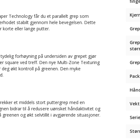
fing
Kjer
per Technology får du et parallelt grep som
terhodet stabilt gjennom hele bevegelsen. Dette
 korte eller lange putter.
Grep
Gre
stør
tydelig forhøyning på undersiden av grepet gjør
 er square ved treff. Den nye Multi-Zone Texturing
Grep
r deg økt kontroll på greenen. Den myke
d.
Pack
Hån
trekker et middels stort puttergrep med en
Vekt
gnen bidrar til å redusere uønsket håndaktivitet og
reenen og økt selvtillit i avgjørende situasjoner.
Seri
Stør