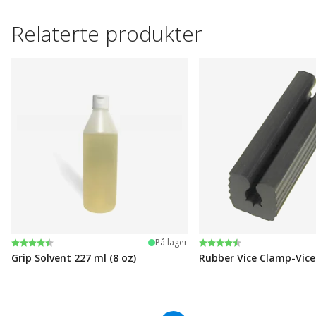
Relaterte produkter
Karakter:
4.6 av 5 mulige
Karakter:
4.6 av 5 mulige
På lager
Grip Solvent 227 ml (8 oz)
Rubber Vice Clamp-Vic