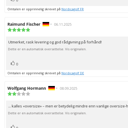
Omtalen er opprinnelig skrevet på
Nordicagolf FR
Forfatter:
Raimund Fischer
•
Omtaledato:
06.11.2025
Karakter:
5.0
av
Utmerket, rask levering og god rådgivning på forhånd!
Omtaletekst:
5
mulige
Dette er en automatisk oversettelse. Vis originalen.
stemmer
Liker
0
Omtalen er opprinnelig skrevet på
Nordicagolf DE
Forfatter:
Wolfgang Hormann
•
Omtaledato:
08.09.2025
Karakter:
2.0
av
... kalles «oversize» – men er betydelig mindre enn vanlige oversize
Omtaletekst:
5
mulige
Dette er en automatisk oversettelse. Vis originalen.
stemmer
Liker
0