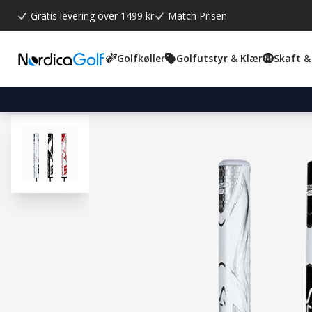
Gratis levering over 1499 kr
Match Prisen
Golfkøller
Golfutstyr & Klær
Skaft &