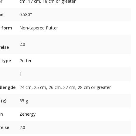
er
cm, 17 cm, 18 cm or greater
ne
0.580"
 form
Non-tapered Putter
p
2.0
relse
 type
Putter
1
dlengde
24 cm, 25 cm, 26 cm, 27 cm, 28 cm or greater
 (g)
55 g
en
Zenergy
relse
2.0