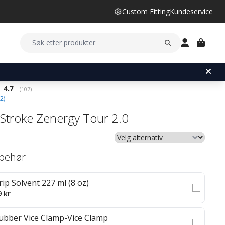
Custom Fitting
Kundeservice
Gjennomsnittskarakter:
4.7
(
stemmer:
107
)
2
)
Stroke Zenergy Tour 2.0
lbehør
rip Solvent 227 ml (8 oz)
9 kr
ubber Vice Clamp-Vice Clamp