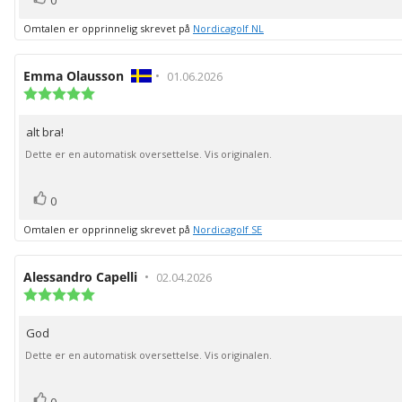
Omtalen er opprinnelig skrevet på
Nordicagolf NL
Forfatter:
Emma Olausson
•
Omtaledato:
01.06.2026
Karakter:
5.0
av
alt bra!
Omtaletekst:
5
mulige
Dette er en automatisk oversettelse. Vis originalen.
stemmer
Liker
0
Omtalen er opprinnelig skrevet på
Nordicagolf SE
Forfatter:
Alessandro Capelli
•
Omtaledato:
02.04.2026
Karakter:
5.0
av
God
Omtaletekst:
5
mulige
Dette er en automatisk oversettelse. Vis originalen.
stemmer
Liker
0