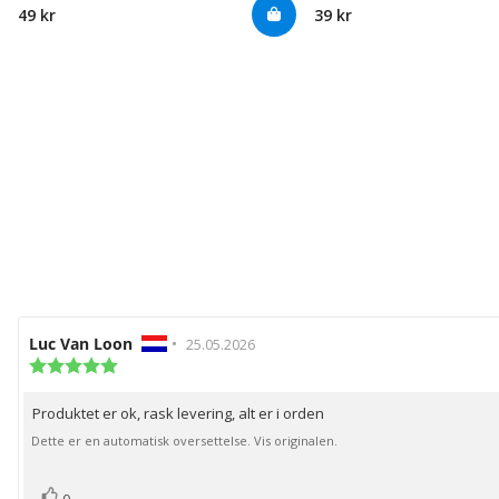
49 kr
39 kr
Forfatter:
Luc Van Loon
•
Omtaledato:
25.05.2026
Karakter:
5.0
av
Produktet er ok, rask levering, alt er i orden
Omtaletekst:
5
mulige
Dette er en automatisk oversettelse. Vis originalen.
stemmer
Liker
0