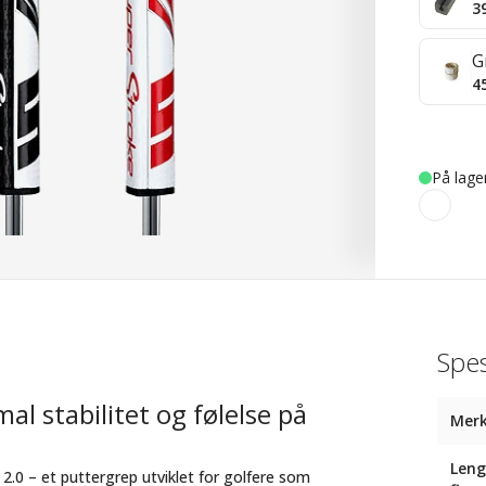
3
G
4
På lage
Spes
l stabilitet og følelse på
Mer
Leng
.0 – et puttergrep utviklet for golfere som