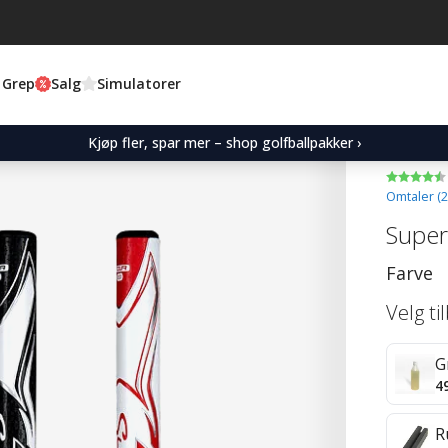
 Grep
Salg
Simulatorer
Kjøp fler, spar mer – shop golfballpakker ›
Omtaler (
2
Super
Farve
Velg ti
G
4
R