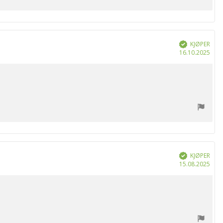
KJØPER
Verifisert
Dat
16.10.2025
for
kjøp
KJØPER
Verifisert
Dat
15.08.2025
for
kjøp