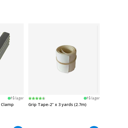
Karakter:
4.5 av 5 mulige
På lager
På lager
e Clamp
Grip Tape-2" x 3 yards (2.7m)