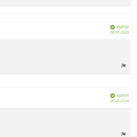
KJØPER
Verifisert
Dat
08.05.2026
for
kjøp
KJØPER
Verifisert
Dat
08.03.2026
for
kjøp