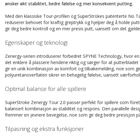
ønsker økt stabilitet, bedre følelse og mer konsekvent putting.
Med den klassiske Tour-profilen og SuperStrokes patenterte No Ta
reduserer behovet for kraftig greptrykk og hjelper deg å holde put
gir deg bedre kontroll og en mer presis putt, uansett om det gjelder
Egenskaper og teknologi
Zenergy-serien introduserer forbedret SPYNE Technology, hvor en 
det enklere å plassere hendene riktig og sørger for at putterbladet
gir en unik kombinasjon av komfort og tilbakemelding, noe som gi
polyuretanoverflaten sikrer en behagelig følelse, uansett værforhol
Optimal balanse for alle spillere
SuperStroke Zenergy Tour 2.0 passer perfekt for spillere som fore
balansert kombinasjon av stabilitet og respons. Den parallelle desi
fremmer en jevnere bevegelse, noe som gir deg bedre presisjon på g
Tilpasning og ekstra funksjoner