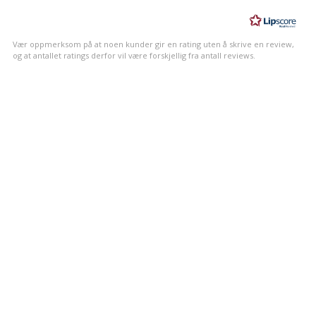
av
5
mulige
Vær oppmerksom på at noen kunder gir en rating uten å skrive en review,
og at antallet ratings derfor vil være forskjellig fra antall reviews.