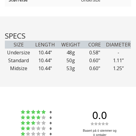
SPECS
SIZE
LENGTH
WEIGHT
CORE
DIAMETER
Undersize
10.44"
48g
0.58"
-
Standard
10.44"
50g
0.60"
1.11”
Midsize
10.44"
53g
0.60"
1.25”
0.0
Karakter: 5 av 5 mulige
stemmer
0
Karakter: 4 av 5 mulige
stemmer
0
Karakter: 3 av 5 mulige
Karakter:
stemmer
0
Karakter: 2 av 5 mulige
stemmer
0
0.0
Basert på 0 stemmer og
Karakter: 1 av 5 mulige
stemmer
0
0 omtaler