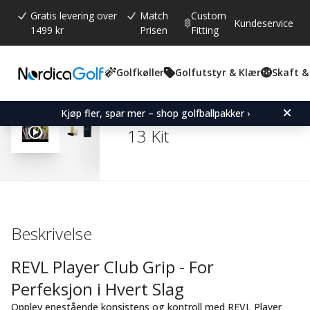
Gratis levering over
Match
Custom
Kundeservice
1499 kr
Prisen
Fitting
Golfkøller
Golfutstyr & Klær
Skaft &
Gjennomsnittskarakter:
0.0
(
stemmer:
0
)
SuperStroke REVL Player 
Kjøp fler, spar mer – shop golfballpakker ›
13 Kit
Beskrivelse
REVL Player Club Grip - For
Perfeksjon i Hvert Slag
Opplev enestående konsistens og kontroll med REVL Player