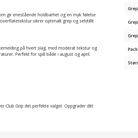
Grep
som gir enestående holdbarhet og en myk følelse
erflatetekstur sikrer optimalt grep og selvtillit
Grep
Grep
bakemelding på hvert slag, med moderat tekstur og
Pack
rer. Perfekt for spill både i august og april.
Stør
r Club Grip det perfekte valget. Oppgrader ditt