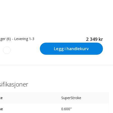
2 349 kr
ger (6) - Levering 1-3
Legg i handlekurv
ifikasjoner
ke
SuperStroke
ne
0.600"