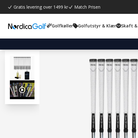
Gratis levering over 1499 kr
Match Prisen
Golfkøller
Golfutstyr & Klær
Skaft &