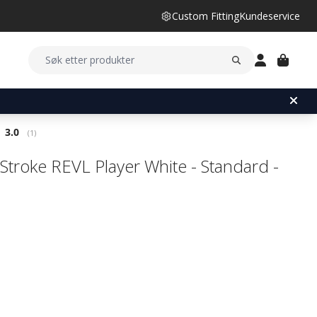
Custom Fitting
Kundeservice
Gjennomsnittskarakter:
3.0
(
stemmer:
1
)
Stroke REVL Player White - Standard -