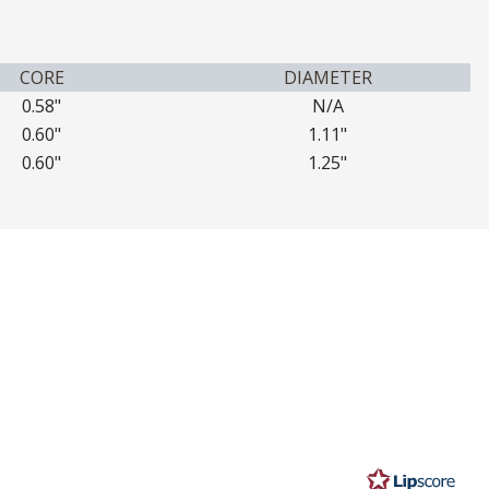
CORE
DIAMETER
0.58"
N/A
0.60"
1.11"
0.60"
1.25"
r: