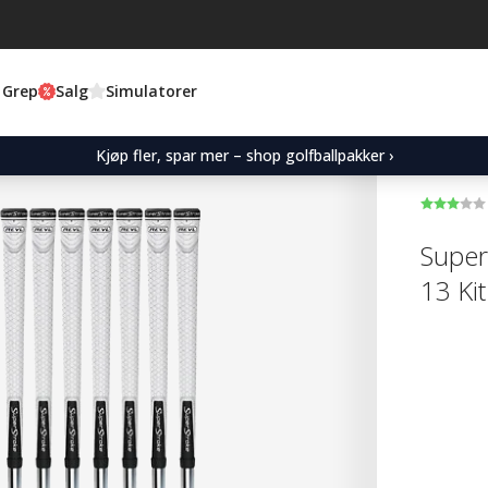
 Grep
Salg
Simulatorer
Kjøp fler, spar mer – shop golfballpakker ›
Super
13 Kit