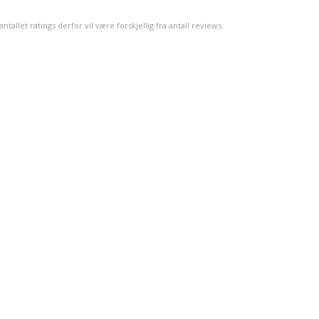
mulige
llet ratings derfor vil være forskjellig fra antall reviews.