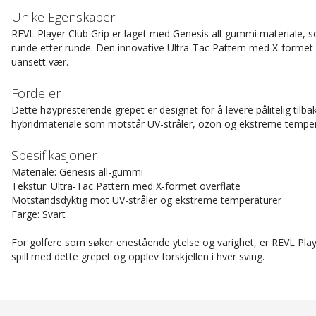
Unike Egenskaper
REVL Player Club Grip er laget med Genesis all-gummi materiale, 
runde etter runde. Den innovative Ultra-Tac Pattern med X-formet ov
uansett vær.
Fordeler
Dette høypresterende grepet er designet for å levere pålitelig til
hybridmateriale som motstår UV-stråler, ozon og ekstreme temperatu
Spesifikasjoner
Materiale: Genesis all-gummi
Tekstur: Ultra-Tac Pattern med X-formet overflate
Motstandsdyktig mot UV-stråler og ekstreme temperaturer
Farge: Svart
For golfere som søker enestående ytelse og varighet, er REVL Playe
spill med dette grepet og opplev forskjellen i hver sving.