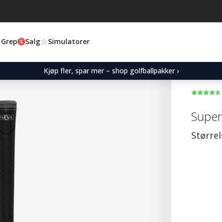
 Grep
Salg
Simulatorer
Kjøp fler, spar mer – shop golfballpakker ›
Super
Størrel