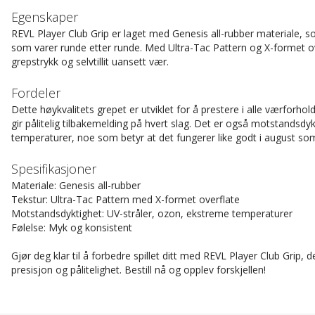
Egenskaper
REVL Player Club Grip er laget med Genesis all-rubber materiale, 
som varer runde etter runde. Med Ultra-Tac Pattern og X-formet ove
grepstrykk og selvtillit uansett vær.
Fordeler
Dette høykvalitets grepet er utviklet for å prestere i alle værfor
gir pålitelig tilbakemelding på hvert slag. Det er også motstandsd
temperaturer, noe som betyr at det fungerer like godt i august som 
Spesifikasjoner
Materiale: Genesis all-rubber
Tekstur: Ultra-Tac Pattern med X-formet overflate
Motstandsdyktighet: UV-stråler, ozon, ekstreme temperaturer
Følelse: Myk og konsistent
Gjør deg klar til å forbedre spillet ditt med REVL Player Club Grip,
presisjon og pålitelighet. Bestill nå og opplev forskjellen!