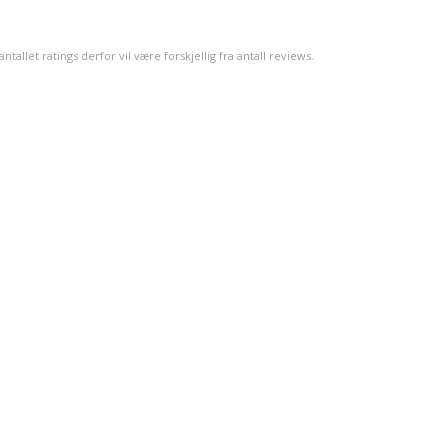
5
mulige
llet ratings derfor vil være forskjellig fra antall reviews.