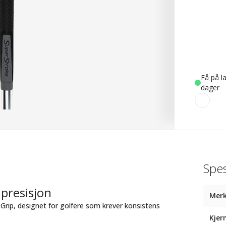
Få på la
dager
Spes
 presisjon
Mer
Grip, designet for golfere som krever konsistens
Kjer