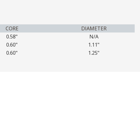
CORE
DIAMETER
0.58"
N/A
0.60"
1.11"
0.60"
1.25"
r: