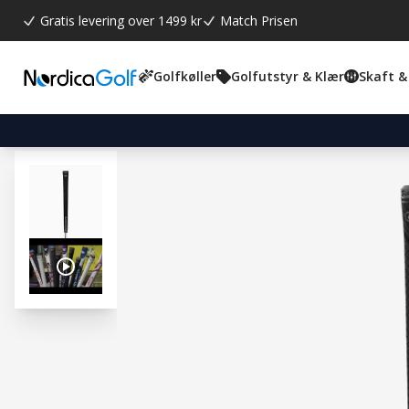
Gratis levering over 1499 kr
Match Prisen
Golfkøller
Golfutstyr & Klær
Skaft &