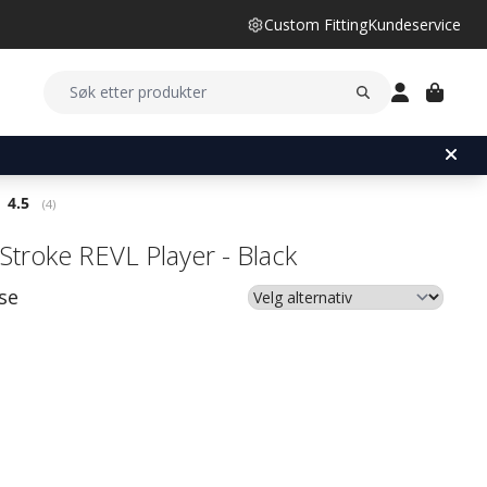
Custom Fitting
Kundeservice
Gjennomsnittskarakter:
4.5
(
stemmer:
4
)
Stroke REVL Player - Black
se