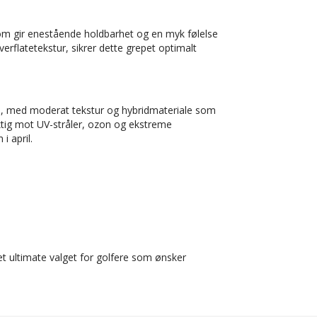
som gir enestående holdbarhet og en myk følelse
rflatetekstur, sikrer dette grepet optimalt
hold, med moderat tekstur og hybridmateriale som
yktig mot UV-stråler, ozon og ekstreme
i april.
 det ultimate valget for golfere som ønsker