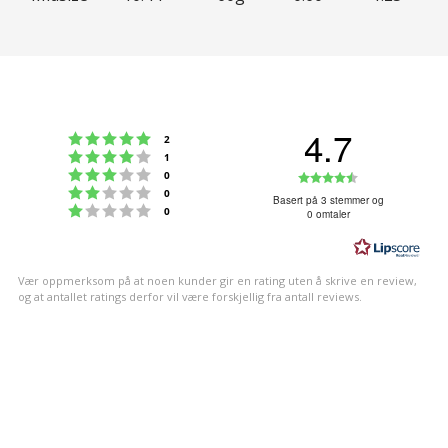
4.7
Karakter: 5 av 5 mulige
stemmer
2
Karakter: 4 av 5 mulige
stemmer
1
Karakter: 3 av 5 mulige
Karakter:
stemmer
0
Karakter: 2 av 5 mulige
stemmer
0
4.7
Basert på 3 stemmer og
Karakter: 1 av 5 mulige
stemmer
0
0 omtaler
av
5
mulige
Vær oppmerksom på at noen kunder gir en rating uten å skrive en review,
og at antallet ratings derfor vil være forskjellig fra antall reviews.