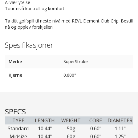
Allvær ytelse
Tour-nivå kontroll og komfort
Ta ditt golfspill til neste nivå med REVL Element Club Grip. Bestill
nå og opplev forskjellen!
Spesifikasjoner
Merke
SuperStroke
Kjerne
0.600"
SPECS
TYPE
LENGTH
WEIGHT
CORE
DIAMETER
Standard
10.44"
50g
0.60"
1.11"
Midsize
10.44"
60g
0.60"
1.25"