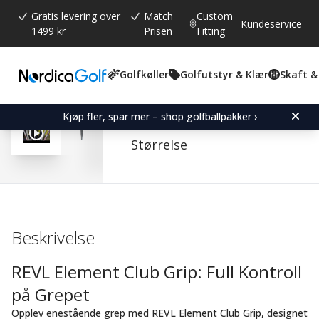
Gratis levering over
Match
Custom
Kundeservice
1499 kr
Prisen
Fitting
Golfkøller
Golfutstyr & Klær
Skaft &
Gjennomsnittskarakter:
4.7
(
stemmer:
3
)
SuperStroke REVL Elemen
Kjøp fler, spar mer – shop golfballpakker ›
Størrelse
Beskrivelse
REVL Element Club Grip: Full Kontroll
på Grepet
Opplev enestående grep med REVL Element Club Grip, designet